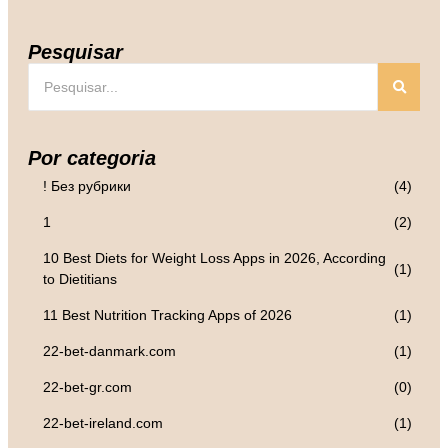
Pesquisar
Por categoria
! Без рубрики
(4)
1
(2)
10 Best Diets for Weight Loss Apps in 2026, According
(1)
to Dietitians
11 Best Nutrition Tracking Apps of 2026
(1)
22-bet-danmark.com
(1)
22-bet-gr.com
(0)
22-bet-ireland.com
(1)