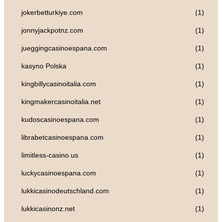
jokerbetturkiye.com
(1)
jonnyjackpotnz.com
(1)
jueggingcasinoespana.com
(1)
kasyno Polska
(1)
kingbillycasinoitalia.com
(1)
kingmakercasinoitalia.net
(1)
kudoscasinoespana.com
(1)
librabetcasinoespana.com
(1)
limitless-casino.us
(1)
luckycasinoespana.com
(1)
lukkicasinodeutschland.com
(1)
lukkicasinonz.net
(1)