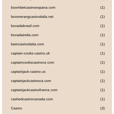
boombetcasinoespana.com
(1)
boomerangcasinoitalia.net
(1)
bovadabrasil.com
(1)
bovadaindia.com
(1)
bwincasinoitalia.com
(1)
captain-cooks-casino.uk
(1)
captaincookscasinonz.com
(1)
captainjack-casino.us
(1)
captainjackcasinoca.com
(1)
captainjackcasinofrance.com
(1)
cashedcasinocanada.com
(1)
Casino
(3)