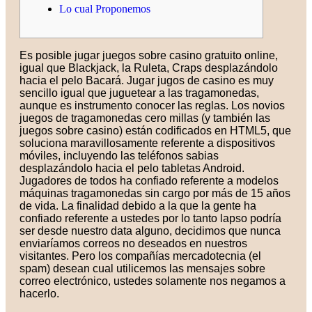
Lo cual Proponemos
Es posible jugar juegos sobre casino gratuito online,
igual que Blackjack, la Ruleta, Craps desplazándolo
hacia el pelo Bacará. Jugar jugos de casino es muy
sencillo igual que juguetear a las tragamonedas,
aunque es instrumento conocer las reglas.
Los novios
juegos de tragamonedas cero millas (y también las
juegos sobre casino) están codificados en HTML5, que
soluciona maravillosamente referente a dispositivos
móviles, incluyendo las teléfonos sabias
desplazándolo hacia el pelo tabletas Android.
Jugadores de todos ha confiado referente a modelos
máquinas tragamonedas sin cargo por más de 15 años
de vida. La finalidad debido a la que la gente ha
confiado referente a ustedes por lo tanto lapso podrí­a
ser desde nuestro data alguno, decidimos que nunca
enviaríamos correos no deseados en nuestros
visitantes. Pero los compañías mercadotecnia (el
spam) desean cual utilicemos las mensajes sobre
correo electrónico, ustedes solamente nos negamos a
hacerlo.