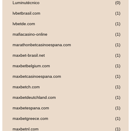
Luminutécnico
(0)
lvbetbrasil.com
(1)
lvbetde.com
(1)
mafiacasino-online
(1)
marathonbetcasinoespana.com
(1)
maxbet-brasil.net
(1)
maxbetbelgium.com
(1)
maxbetcasinoespana.com
(1)
maxbetch.com
(1)
maxbetdeutchland.com
(1)
maxbetespana.com
(1)
maxbetgreece.com
(1)
maxbetnl.com
(1)