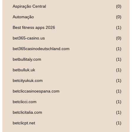
Aspiração Central
(0)
Automação
(0)
Best fitness apps 2026
(1)
bet365-casino.us
(0)
bet365casinodeutschland.com
(1)
betbullitaly.com
(1)
betbulluk.uk
(1)
betcityukuk.com
(1)
betcliccasinoespana.com
(1)
betclicci.com
(1)
betclicitalia.com
(1)
betclicpt.net
(1)