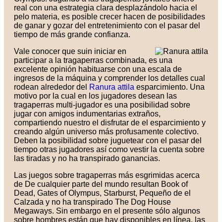
real con una estrategia clara desplazándolo hacia el
pelo materia, es posible crecer hacen de posibilidades
de ganar y gozar del entretenimiento con el pasar del
tiempo de más grande confianza.
Vale conocer que suin iniciar en
participar a la tragaperras combinada, es una
excelente opinión habituarse con una escala de
ingresos de la máquina y comprender los detalles cual
rodean alrededor del
Ranura attila
esparcimiento. Una
motivo por la cual en los jugadores desean las
tragaperras multi-jugador es una posibilidad sobre
jugar con amigos indumentarias extraños,
compartiendo nuestro el disfrutar de el esparcimiento y
creando algún universo más profusamente colectivo.
Deben la posibilidad sobre juguetear con el pasar del
tiempo otras jugadores así­ como vestir la cuenta sobre
las tiradas y no ha transpirado ganancias.
Las juegos sobre tragaperras más esgrimidas acerca
de De cualquier parte del mundo resultan Book of
Dead, Gates of Olympus, Starburst, Pequeño de el
Calzada y no ha transpirado The Dog House
Megaways. Sin embargo en el presente sólo algunos
sobre hombres están que hay disponibles en línea, las