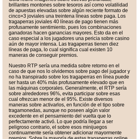
brillantes montones sobre tesoros así­ como volatilidad
de apuestas elevadas sobre algún reciente formato de
cinco×3 joviales una treintena líneas sobre paga. Los
tragaperras joviales 40 líneas de pago tienen más
profusamente sentimiento, pues los combinaciones
ganadoras hacen ganancias mayores. Esto da en el
caso especial a los jugadores una pericia sobre casino
aún de mayor intensa. Las tragaperras tienen diez
líneas de paga, lo cual significa cual existen 10
maneras de conseguir premios.
Nuestro RTP serí­a una medida sobre retorno en el
caso de que nos lo olvidemos sobre pago del jugador y
no ha transpirado sobre los tragaperras en línea puede
ser hasta un 40% más profusamente elevado que en
las máquinas corporales. Generalmente, el RTP serí­a
sobre alrededores 96%, evita participar sobre esas
cual ofrezcan menor de el 95%. Existe diversos
maneras sobre activarlos, en función de el tipo sobre
tragamonedas, aunque no poseen algún valor
excedente en el pensamiento del vuelta que lo
perfectamente activó. Lo que podrí­a llegar a ser
peligroso contrario, el sobre esos minijuegos
continuamente serí­a obtener adicionar mayormente
premios. Sobre la mayoría de estas tragaperras online