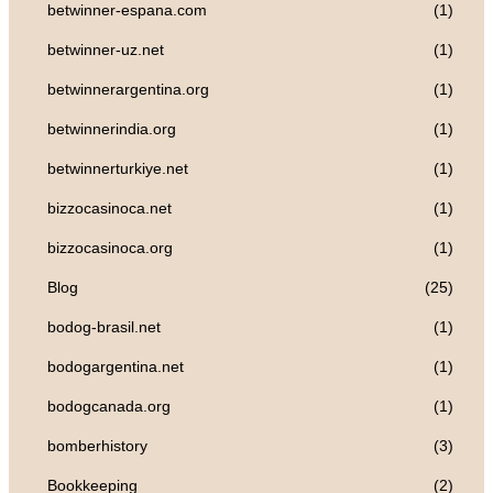
betwinner-espana.com
(1)
betwinner-uz.net
(1)
betwinnerargentina.org
(1)
betwinnerindia.org
(1)
betwinnerturkiye.net
(1)
bizzocasinoca.net
(1)
bizzocasinoca.org
(1)
Blog
(25)
bodog-brasil.net
(1)
bodogargentina.net
(1)
bodogcanada.org
(1)
bomberhistory
(3)
Bookkeeping
(2)