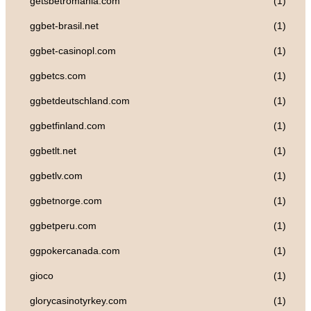
getsbetromania.com
(1)
ggbet-brasil.net
(1)
ggbet-casinopl.com
(1)
ggbetcs.com
(1)
ggbetdeutschland.com
(1)
ggbetfinland.com
(1)
ggbetlt.net
(1)
ggbetlv.com
(1)
ggbetnorge.com
(1)
ggbetperu.com
(1)
ggpokercanada.com
(1)
gioco
(1)
glorycasinotyrkey.com
(1)