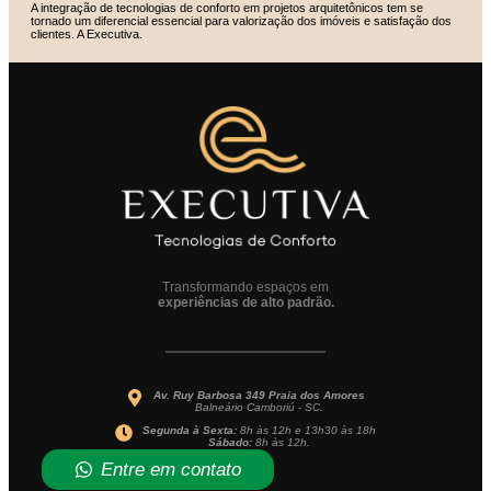
A integração de tecnologias de conforto em projetos arquitetônicos tem se
tornado um diferencial essencial para valorização dos imóveis e satisfação dos
clientes. A Executiva.
Transformando espaços em
experiências de alto padrão.
Av. Ruy Barbosa 349 Praia dos Amores
Balneário Camboriú - SC.
Segunda à Sexta:
8h às 12h e 13h30 às 18h
Sábado:
8h às 12h.
Entre em contato