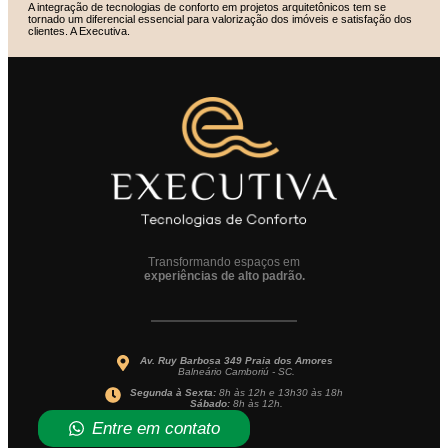
A integração de tecnologias de conforto em projetos arquitetônicos tem se
tornado um diferencial essencial para valorização dos imóveis e satisfação dos
clientes. A Executiva.
Transformando espaços em
experiências de alto padrão.
Av. Ruy Barbosa 349 Praia dos Amores
Balneário Camboriú - SC.
Segunda à Sexta:
8h às 12h e 13h30 às 18h
Sábado:
8h às 12h.
Entre em contato