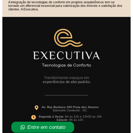
A integração de tecnologias de conforto em projetos arquitetônicos tem se
tornado um diferencial essencial para valorização dos imóveis e satisfação dos
clientes. A Executiva.
Transformando espaços em
experiências de alto padrão.
Av. Ruy Barbosa 349 Praia dos Amores
Balneário Camboriú - SC.
Segunda à Sexta:
8h às 12h e 13h30 às 18h
Sábado:
8h às 12h.
Entre em contato