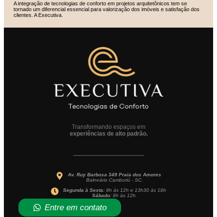
A integração de tecnologias de conforto em projetos arquitetônicos tem se
tornado um diferencial essencial para valorização dos imóveis e satisfação dos
clientes. A Executiva.
Transformando espaços em
experiências de alto padrão.
Av. Ruy Barbosa 349 Praia dos Amores
Balneário Camboriú - SC.
Segunda à Sexta:
8h às 12h e 13h30 às 18h
Sábado:
8h às 12h.
Entre em contato