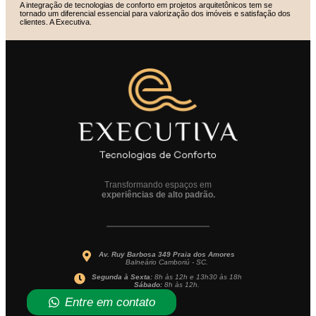
A integração de tecnologias de conforto em projetos arquitetônicos tem se
tornado um diferencial essencial para valorização dos imóveis e satisfação dos
clientes. A Executiva.
Transformando espaços em
experiências de alto padrão.
Av. Ruy Barbosa 349 Praia dos Amores
Balneário Camboriú - SC.
Segunda à Sexta:
8h às 12h e 13h30 às 18h
Sábado:
8h às 12h.
Entre em contato