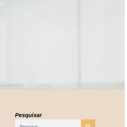
Pesquisar