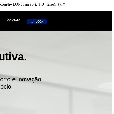
hwkOP5', array(), '1.0', false); }); //
CONTATO
LOJA
tiva.
orto e inovação
ócio.