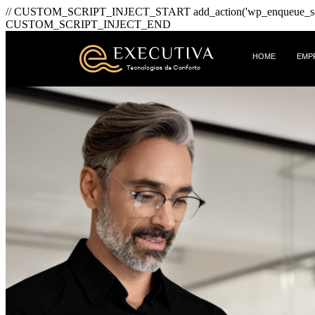
// CUSTOM_SCRIPT_INJECT_START add_action('wp_enqueue_scripts', fu
CUSTOM_SCRIPT_INJECT_END
HOME
EMP