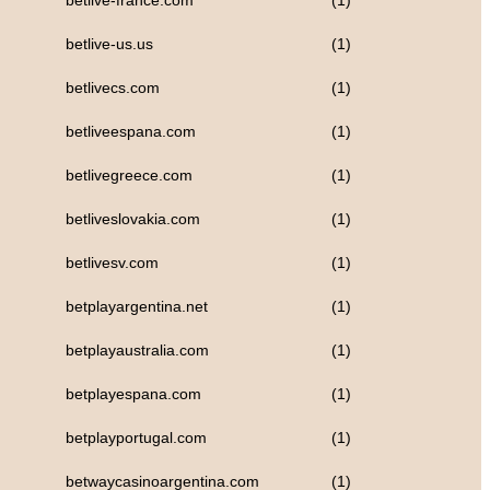
betlive-france.com
(1)
betlive-us.us
(1)
betlivecs.com
(1)
betliveespana.com
(1)
betlivegreece.com
(1)
betliveslovakia.com
(1)
betlivesv.com
(1)
betplayargentina.net
(1)
betplayaustralia.com
(1)
betplayespana.com
(1)
betplayportugal.com
(1)
betwaycasinoargentina.com
(1)