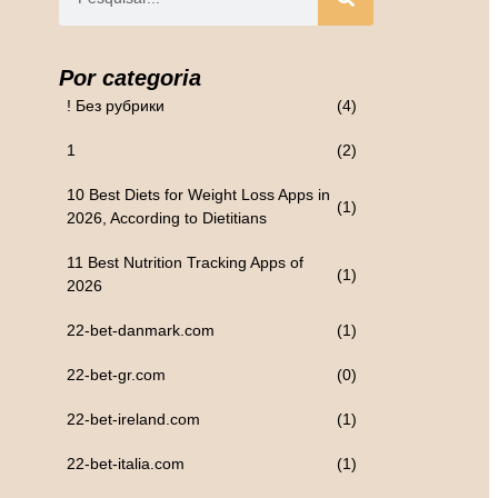
Por categoria
! Без рубрики
(4)
1
(2)
10 Best Diets for Weight Loss Apps in
(1)
2026, According to Dietitians
11 Best Nutrition Tracking Apps of
(1)
2026
22-bet-danmark.com
(1)
22-bet-gr.com
(0)
22-bet-ireland.com
(1)
22-bet-italia.com
(1)