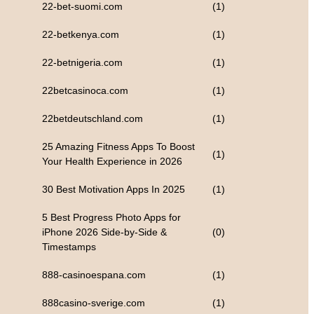
22-bet-suomi.com
(1)
22-betkenya.com
(1)
22-betnigeria.com
(1)
22betcasinoca.com
(1)
22betdeutschland.com
(1)
25 Amazing Fitness Apps To Boost
(1)
Your Health Experience in 2026
30 Best Motivation Apps In 2025
(1)
5 Best Progress Photo Apps for
iPhone 2026 Side-by-Side &
(0)
Timestamps
888-casinoespana.com
(1)
888casino-sverige.com
(1)