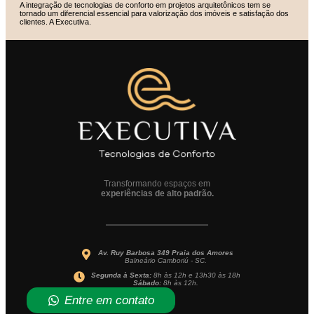
A integração de tecnologias de conforto em projetos arquitetônicos tem se
tornado um diferencial essencial para valorização dos imóveis e satisfação dos
clientes. A Executiva.
Transformando espaços em
experiências de alto padrão.
Av. Ruy Barbosa 349 Praia dos Amores
Balneário Camboriú - SC.
Segunda à Sexta:
8h às 12h e 13h30 às 18h
Sábado:
8h às 12h.
Entre em contato