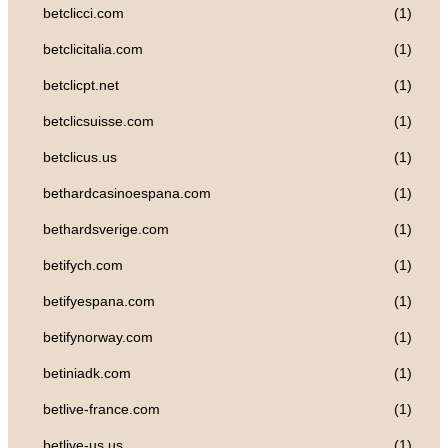
betclicci.com
(1)
betclicitalia.com
(1)
betclicpt.net
(1)
betclicsuisse.com
(1)
betclicus.us
(1)
bethardcasinoespana.com
(1)
bethardsverige.com
(1)
betifych.com
(1)
betifyespana.com
(1)
betifynorway.com
(1)
betiniadk.com
(1)
betlive-france.com
(1)
betlive-us.us
(1)