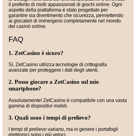
il preferito di molti appassionati di giochi online. Ogni
aspetto della piattaforma è stato progettato per
garantire sia divertimento che sicurezza, permettendo
ai giocatori di immergersi completamente nel mondo
del casinò online.
FAQ
1. ZetCasino è sicuro?
Sì, ZetCasino utilizza tecnologie di crittografia
avanzate per proteggere i dati degli utenti.
2. Posso giocare a ZetCasino sul mio
smartphone?
Assolutamente! ZetCasino è compatibile con una vasta
gamma di dispositivi mobili.
3. Quali sono i tempi di prelievo?
I tempi di prelievo variano, ma in genere i portafogli
elettronici sono i più veloci.