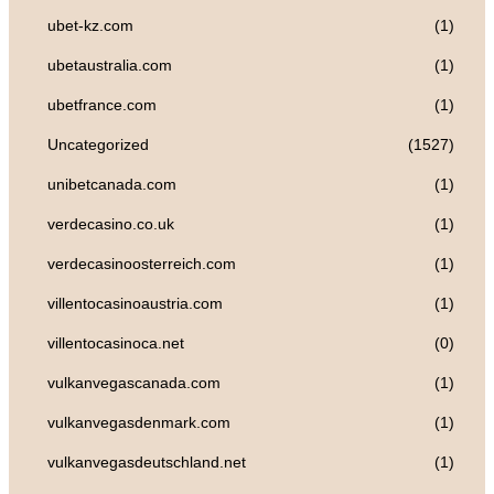
ubet-kz.com
(1)
ubetaustralia.com
(1)
ubetfrance.com
(1)
Uncategorized
(1527)
unibetcanada.com
(1)
verdecasino.co.uk
(1)
verdecasinoosterreich.com
(1)
villentocasinoaustria.com
(1)
villentocasinoca.net
(0)
vulkanvegascanada.com
(1)
vulkanvegasdenmark.com
(1)
vulkanvegasdeutschland.net
(1)