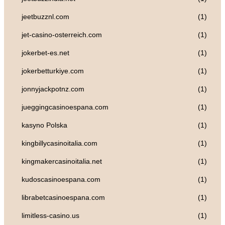
jeetbuzznl.com
(1)
jet-casino-osterreich.com
(1)
jokerbet-es.net
(1)
jokerbetturkiye.com
(1)
jonnyjackpotnz.com
(1)
jueggingcasinoespana.com
(1)
kasyno Polska
(1)
kingbillycasinoitalia.com
(1)
kingmakercasinoitalia.net
(1)
kudoscasinoespana.com
(1)
librabetcasinoespana.com
(1)
limitless-casino.us
(1)