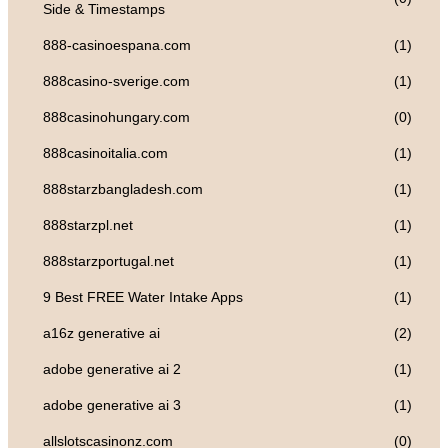
Side & Timestamps
888-casinoespana.com
(1)
888casino-sverige.com
(1)
888casinohungary.com
(0)
888casinoitalia.com
(1)
888starzbangladesh.com
(1)
888starzpl.net
(1)
888starzportugal.net
(1)
9 Best FREE Water Intake Apps
(1)
a16z generative ai
(2)
adobe generative ai 2
(1)
adobe generative ai 3
(1)
allslotscasinonz.com
(0)