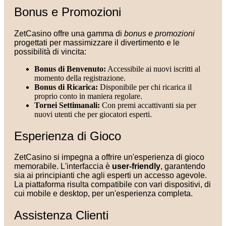
Bonus e Promozioni
ZetCasino offre una gamma di
bonus e promozioni
progettati per massimizzare il divertimento e le
possibilità di vincita:
Bonus di Benvenuto:
Accessibile ai nuovi iscritti al
momento della registrazione.
Bonus di Ricarica:
Disponibile per chi ricarica il
proprio conto in maniera regolare.
Tornei Settimanali:
Con premi accattivanti sia per
nuovi utenti che per giocatori esperti.
Esperienza di Gioco
ZetCasino si impegna a offrire un'esperienza di gioco
memorabile. L'interfaccia è
user-friendly
, garantendo
sia ai principianti che agli esperti un accesso agevole.
La piattaforma risulta compatibile con vari dispositivi, di
cui mobile e desktop, per un'esperienza completa.
Assistenza Clienti