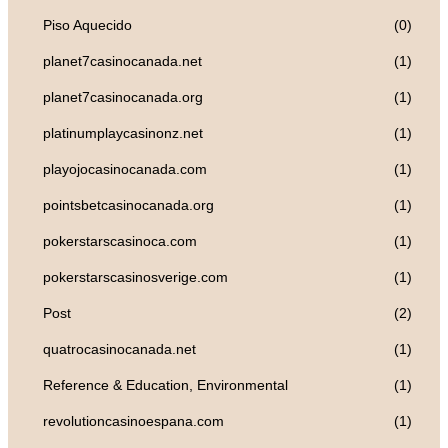
Piso Aquecido
(0)
planet7casinocanada.net
(1)
planet7casinocanada.org
(1)
platinumplaycasinonz.net
(1)
playojocasinocanada.com
(1)
pointsbetcasinocanada.org
(1)
pokerstarscasinoca.com
(1)
pokerstarscasinosverige.com
(1)
Post
(2)
quatrocasinocanada.net
(1)
Reference & Education, Environmental
(1)
revolutioncasinoespana.com
(1)