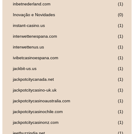
inbetnederland.com
(1)
Inovação e Novidades
(0)
instant-casino.us
(1)
interwettenespana.com
(1)
interwettenus.us
(1)
ivibetcasinoespana.com
(1)
jackbit-us.us
(1)
jackpotcitycanada.net
(1)
jackpotcitycasino-uk.uk
(1)
jackpotcitycasinoaustralia.com
(1)
jackpotcitycasinochile.com
(1)
jackpotcitycasinonz.com
(1)
jeetbuzzindia.net
(1)