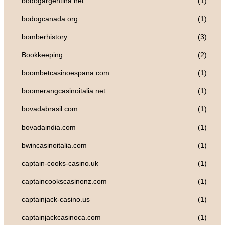
bodogargentina.net
(1)
bodogcanada.org
(1)
bomberhistory
(3)
Bookkeeping
(2)
boombetcasinoespana.com
(1)
boomerangcasinoitalia.net
(1)
bovadabrasil.com
(1)
bovadaindia.com
(1)
bwincasinoitalia.com
(1)
captain-cooks-casino.uk
(1)
captaincookscasinonz.com
(1)
captainjack-casino.us
(1)
captainjackcasinoca.com
(1)