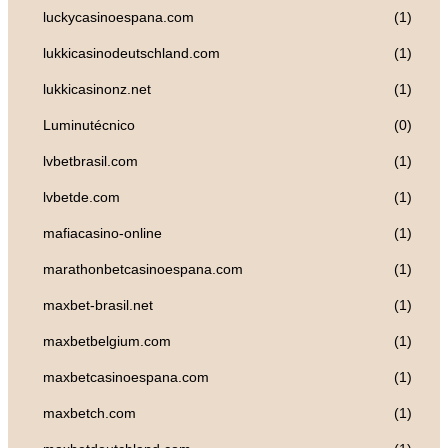
luckycasinoespana.com
(1)
lukkicasinodeutschland.com
(1)
lukkicasinonz.net
(1)
Luminutécnico
(0)
lvbetbrasil.com
(1)
lvbetde.com
(1)
mafiacasino-online
(1)
marathonbetcasinoespana.com
(1)
maxbet-brasil.net
(1)
maxbetbelgium.com
(1)
maxbetcasinoespana.com
(1)
maxbetch.com
(1)