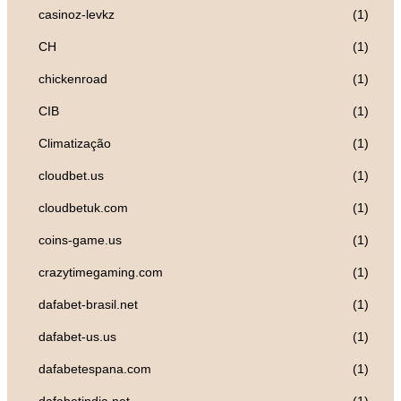
casinoz-levkz
(1)
CH
(1)
chickenroad
(1)
CIB
(1)
Climatização
(1)
cloudbet.us
(1)
cloudbetuk.com
(1)
coins-game.us
(1)
crazytimegaming.com
(1)
dafabet-brasil.net
(1)
dafabet-us.us
(1)
dafabetespana.com
(1)