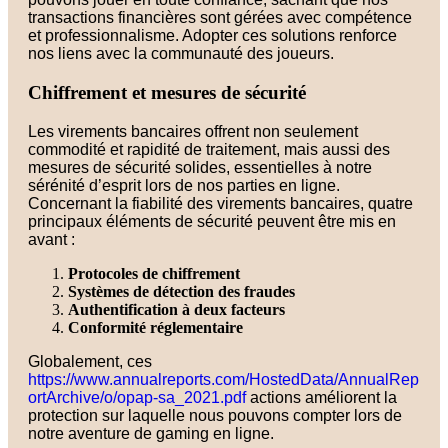
transactions financières sont gérées avec compétence
et professionnalisme. Adopter ces solutions renforce
nos liens avec la communauté des joueurs.
Chiffrement et mesures de sécurité
Les virements bancaires offrent non seulement
commodité et rapidité de traitement, mais aussi des
mesures de sécurité solides, essentielles à notre
sérénité d’esprit lors de nos parties en ligne.
Concernant la fiabilité des virements bancaires, quatre
principaux éléments de sécurité peuvent être mis en
avant :
Protocoles de chiffrement
Systèmes de détection des fraudes
Authentification à deux facteurs
Conformité réglementaire
Globalement, ces
https://www.annualreports.com/HostedData/AnnualRep
ortArchive/o/opap-sa_2021.pdf
actions améliorent la
protection sur laquelle nous pouvons compter lors de
notre aventure de gaming en ligne.