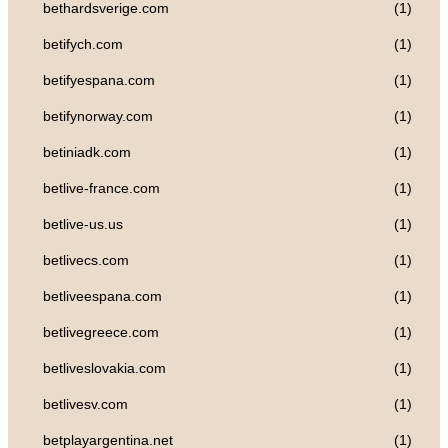
bethardsverige.com
(1)
betifych.com
(1)
betifyespana.com
(1)
betifynorway.com
(1)
betiniadk.com
(1)
betlive-france.com
(1)
betlive-us.us
(1)
betlivecs.com
(1)
betliveespana.com
(1)
betlivegreece.com
(1)
betliveslovakia.com
(1)
betlivesv.com
(1)
betplayargentina.net
(1)