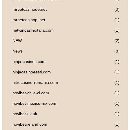
mrbetcasinode.net
(0)
mrbetcasinopl.net
(1)
netwincasinoitalia.com
(1)
NEW
(2)
News
(8)
ninja-casinofi.com
(1)
ninjacasinoeesti.com
(1)
nitrocasino-romania.com
(1)
novibet-chile-cl.com
(1)
novibet-mexico-mx.com
(1)
novibet-uk.uk
(1)
novibetireland.com
(1)