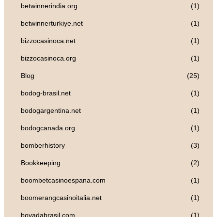
betwinnerindia.org
(1)
betwinnerturkiye.net
(1)
bizzocasinoca.net
(1)
bizzocasinoca.org
(1)
Blog
(25)
bodog-brasil.net
(1)
bodogargentina.net
(1)
bodogcanada.org
(1)
bomberhistory
(3)
Bookkeeping
(2)
boombetcasinoespana.com
(1)
boomerangcasinoitalia.net
(1)
bovadabrasil.com
(1)