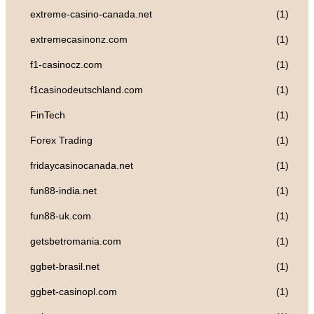
extreme-casino-canada.net
(1)
extremecasinonz.com
(1)
f1-casinocz.com
(1)
f1casinodeutschland.com
(1)
FinTech
(1)
Forex Trading
(1)
fridaycasinocanada.net
(1)
fun88-india.net
(1)
fun88-uk.com
(1)
getsbetromania.com
(1)
ggbet-brasil.net
(1)
ggbet-casinopl.com
(1)