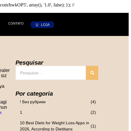
hwkOP5', array(), '1.0', false); }); //
CONTATO
LOJA
Pesquisar
ealer
 siz
iya
Por categoria
! Без рубрики
(4)
dagi
chun
1
(2)
н
10 Best Diets for Weight Loss Apps in
(1)
2026, According to Dietitians