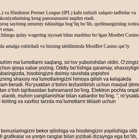
va Hindiston Premer League (IPL) kabi nufuzli xalqaro tadbirlar va
imkoniyatlarining keng panoramasini taqdim etadi.
proq saytning umumiy ishlashiga bog‘liq bo‘lib, qurilmangizning xotira
rt emas.
nchilarga qulay wagering siyosati bilan mashhur bo‘lgan Mostbet Casino
ida amalga oshiriladi va bizning tahlilimizda MostBet Casino qat’iy
uhim ma’lumotlarni saqlang, so‘rov yuborishdan oldin. O‘zingi
h uchun qisqa xabar yozing. Oddiy bo‘lishiga qaramay, shaxsiyligi
Xabaringizda, hisobingizni doimiy ravishda yopishni
zning shaxsiy ma’lumotlaringizni himoya qilish va kelajakda
am beradi. Ro‘yxatdan o‘tishni tezlashtirish uchun mavjud ijtim
dan o‘tish tajribasidan bahramand bo‘ling. Elektron pochta orqal
 ulanib, muhim yangilanishlar bilan xabardor bo‘ling. ”, ro‘yxat
 kiriting va xavfsiz tarzda ma’lumotlarni tiklash uchun
t bonuslaringizni bekor qilishiga va hisobingizni yopilishiga olib
i grafikalar va yorqin ranglar bilan jozibali dizaynga ega bo‘lib,