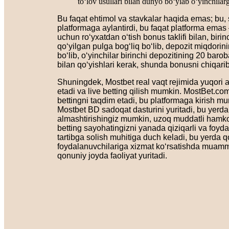
to‘lov usullari bilan dunyo bo‘ylab o‘yinchilarg
Bu faqat ehtimol va stavkalar haqida emas; bu, 
platformaga aylantirdi, bu faqat platforma emas
uchun ro‘yxatdan o‘tish bonus taklifi bilan, bi
qo‘yilgan pulga bog‘liq bo‘lib, depozit miqdor
bo‘lib, o‘yinchilar birinchi depozitining 20 baro
bilan qo‘yishlari kerak, shunda bonusni chiqarib
Shuningdek, Mostbet real vaqt rejimida yuqori an
etadi va live betting qilish mumkin. MostBet.co
bettingni taqdim etadi, bu platformaga kirish m
Mostbet BD sadoqat dasturini yuritadi, bu yerda 
almashtirishingiz mumkin, uzoq muddatli hamkor
betting sayohatingizni yanada qiziqarli va foyd
tartibga solish muhitiga duch keladi, bu yerda
foydalanuvchilariga xizmat ko‘rsatishda muamm
qonuniy joyda faoliyat yuritadi.