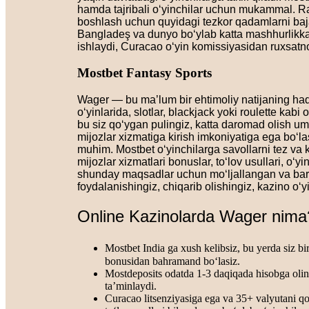
hamda tajribali o‘yinchilar uchun mukammal. Ras
boshlash uchun quyidagi tezkor qadamlarni bajar
Bangladeş va dunyo bo‘ylab katta mashhurlikka 
ishlaydi, Curacao o‘yin komissiyasidan ruxsat
Mostbet Fantasy Sports
Wager — bu ma’lum bir ehtimoliy natijaning haq
o‘yinlarida, slotlar, blackjack yoki roulette kab
bu siz qo‘ygan pulingiz, katta daromad olish umi
mijozlar xizmatiga kirish imkoniyatiga ega bo‘la
muhim. Mostbet o‘yinchilarga savollarni tez va 
mijozlar xizmatlari bonuslar, to‘lov usullari, o‘
shunday maqsadlar uchun mo‘ljallangan va barch
foydalanishingiz, chiqarib olishingiz, kazino o‘y
Online Kazinolarda Wager nima
Mostbet India ga xush kelibsiz, bu yerda siz 
bonusidan bahramand bo‘lasiz.
Mostdeposits odatda 1-3 daqiqada hisobga olina
ta’minlaydi.
Curacao litsenziyasiga ega va 35+ valyutani qo‘