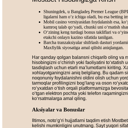
Shuningdek, u Bangladeş Premer League (BPL) 
ligalarni ham o‘z ichiga oladi, bu esa betting 
Mobil casino versiyasidan foydalanish esa, ko‘
kamroq talab qo‘yadi, chunki uni o‘rnatish sha
O‘zining keng turdagi bonus takliflari va o‘yi
etakchi onlayn kazino sifatida tanilgan.
Barcha tranzaksiyalar shifrlash dasturi yordam
Maxfiylik siyosatiga amal qilishi aniqlangan.
Har qanday qolgan balansni chiqarib oling va m
hisobingizni o‘chirish yoki faoliyatini to‘xtatis
tasdiqlash uchun etarli ma’lumotlarni kiriting. 
xohlayotganingizni aniq belgilang. Bu qadam si
noqonuniy foydalanishni oldini olish uchun yord
tarmoqlar profilingizni bog‘lang va oson ro‘yxat
ro‘yxatdan o‘tish orqali platformamizga bevosita
o‘tgan elektron pochta yoki telefon raqamingizni
ko‘rsatmalarga amal qiling.
Aksiyalar va Bonuslar
Iltimos, noto‘g‘ri hujjatlarni taqdim etish Mostbe
kelishi mumkinligini unutmang. Sayt yuqori sifatl