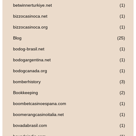
betwinnerturkiye.net
(1)
bizzocasinoca.net
(1)
bizzocasinoca.org
(1)
Blog
(25)
bodog-brasil.net
(1)
bodogargentina.net
(1)
bodogcanada.org
(1)
bomberhistory
(3)
Bookkeeping
(2)
boombetcasinoespana.com
(1)
boomerangcasinoitalia.net
(1)
bovadabrasil.com
(1)