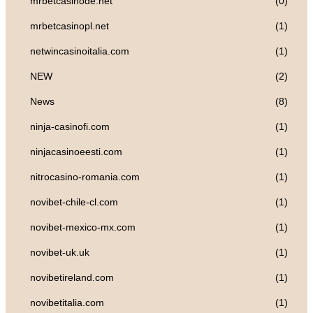
mrbetcasinode.net
(0)
mrbetcasinopl.net
(1)
netwincasinoitalia.com
(1)
NEW
(2)
News
(8)
ninja-casinofi.com
(1)
ninjacasinoeesti.com
(1)
nitrocasino-romania.com
(1)
novibet-chile-cl.com
(1)
novibet-mexico-mx.com
(1)
novibet-uk.uk
(1)
novibetireland.com
(1)
novibetitalia.com
(1)