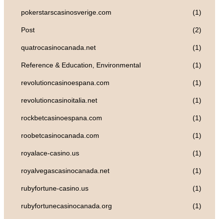
pokerstarscasinosverige.com
(1)
Post
(2)
quatrocasinocanada.net
(1)
Reference & Education, Environmental
(1)
revolutioncasinoespana.com
(1)
revolutioncasinoitalia.net
(1)
rockbetcasinoespana.com
(1)
roobetcasinocanada.com
(1)
royalace-casino.us
(1)
royalvegascasinocanada.net
(1)
rubyfortune-casino.us
(1)
rubyfortunecasinocanada.org
(1)