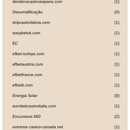
denderacasinoespana.com
(1)
Desumidificação
(0)
dripcasinolatvia.com
(1)
easybetuk.com
(1)
EC
(1)
efbet-turkiye.com
(1)
efbetaustria.com
(1)
efbetfrance.com
(1)
efbetit.com
(1)
Energia Solar
(0)
eurobetcasinoitalia.com
(1)
Excursions 660
(2)
extreme-casino-canada.net
(1)