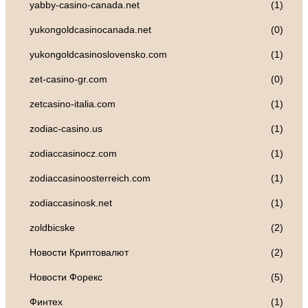
yabby-casino-canada.net
(1)
yukongoldcasinocanada.net
(0)
yukongoldcasinoslovensko.com
(1)
zet-casino-gr.com
(0)
zetcasino-italia.com
(1)
zodiac-casino.us
(1)
zodiaccasinocz.com
(1)
zodiaccasinoosterreich.com
(1)
zodiaccasinosk.net
(1)
zoldbicske
(2)
Новости Криптовалют
(2)
Новости Форекс
(5)
Финтех
(1)