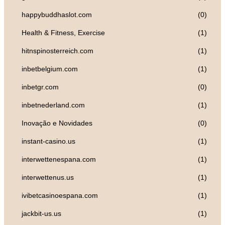
happybuddhaslot.com
(0)
Health & Fitness, Exercise
(1)
hitnspinosterreich.com
(1)
inbetbelgium.com
(1)
inbetgr.com
(0)
inbetnederland.com
(1)
Inovação e Novidades
(0)
instant-casino.us
(1)
interwettenespana.com
(1)
interwettenus.us
(1)
ivibetcasinoespana.com
(1)
jackbit-us.us
(1)