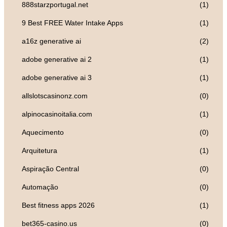
888starzportugal.net
(1)
9 Best FREE Water Intake Apps
(1)
a16z generative ai
(2)
adobe generative ai 2
(1)
adobe generative ai 3
(1)
allslotscasinonz.com
(0)
alpinocasinoitalia.com
(1)
Aquecimento
(0)
Arquitetura
(1)
Aspiração Central
(0)
Automação
(0)
Best fitness apps 2026
(1)
bet365-casino.us
(0)