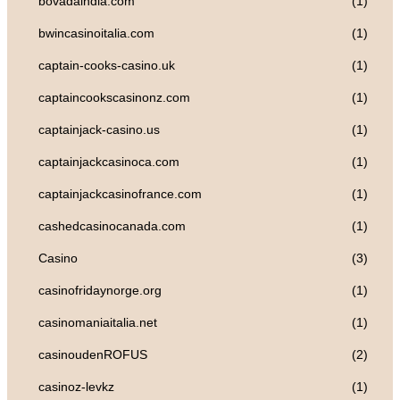
bovadaindia.com
(1)
bwincasinoitalia.com
(1)
captain-cooks-casino.uk
(1)
captaincookscasinonz.com
(1)
captainjack-casino.us
(1)
captainjackcasinoca.com
(1)
captainjackcasinofrance.com
(1)
cashedcasinocanada.com
(1)
Casino
(3)
casinofridaynorge.org
(1)
casinomaniaitalia.net
(1)
casinoudenROFUS
(2)
casinoz-levkz
(1)