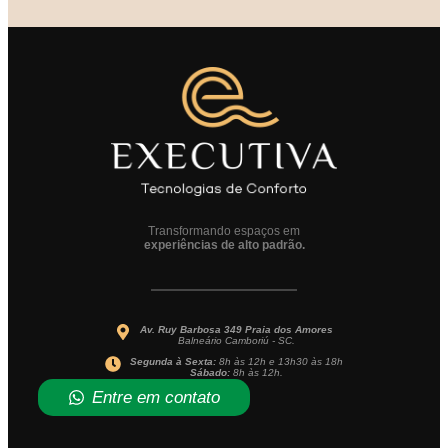
Transformando espaços em
experiências de alto padrão.
Av. Ruy Barbosa 349 Praia dos Amores
Balneário Camboriú - SC.
Segunda à Sexta:
8h às 12h e 13h30 às 18h
Sábado:
8h às 12h.
Entre em contato