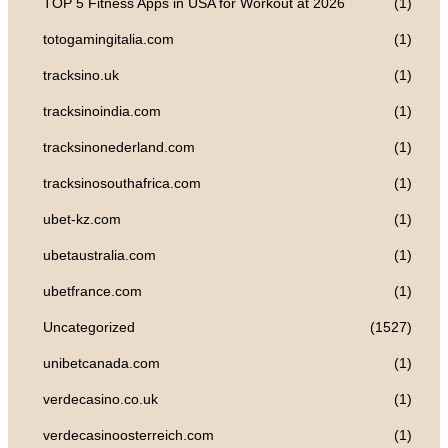
TOP 5 Fitness Apps in USA for Workout at 2026
(1)
totogamingitalia.com
(1)
tracksino.uk
(1)
tracksinoindia.com
(1)
tracksinonederland.com
(1)
tracksinosouthafrica.com
(1)
ubet-kz.com
(1)
ubetaustralia.com
(1)
ubetfrance.com
(1)
Uncategorized
(1527)
unibetcanada.com
(1)
verdecasino.co.uk
(1)
verdecasinoosterreich.com
(1)