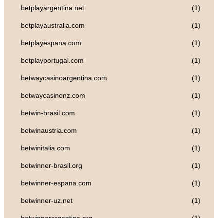
betplayargentina.net
(1)
betplayaustralia.com
(1)
betplayespana.com
(1)
betplayportugal.com
(1)
betwaycasinoargentina.com
(1)
betwaycasinonz.com
(1)
betwin-brasil.com
(1)
betwinaustria.com
(1)
betwinitalia.com
(1)
betwinner-brasil.org
(1)
betwinner-espana.com
(1)
betwinner-uz.net
(1)