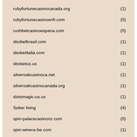
rubyfortunecasinocanada.org
(1)
rubyfortunecasinoenfr.com
(0)
rushbetcasinoespana.com
(0)
sbobetbrasil.com
(1)
sbobetitalia.com
(1)
sbobetus.us
(1)
silveroakcasinoca.net
(1)
silveroakcasinocanada.org
(1)
slotsmagic-us.us
(1)
Sober living
(4)
spin-palacecasinonz.com
(0)
spin-winera-be.com
(1)