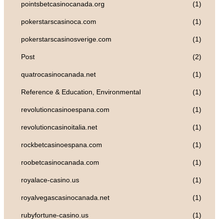
pointsbetcasinocanada.org
(1)
pokerstarscasinoca.com
(1)
pokerstarscasinosverige.com
(1)
Post
(2)
quatrocasinocanada.net
(1)
Reference & Education, Environmental
(1)
revolutioncasinoespana.com
(1)
revolutioncasinoitalia.net
(1)
rockbetcasinoespana.com
(1)
roobetcasinocanada.com
(1)
royalace-casino.us
(1)
royalvegascasinocanada.net
(1)
rubyfortune-casino.us
(1)