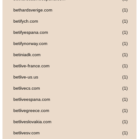
bethardsverige.com
(1)
betifych.com
(1)
betifyespana.com
(1)
betifynorway.com
(1)
betiniadk.com
(1)
betlive-france.com
(1)
betlive-us.us
(1)
betlivecs.com
(1)
betliveespana.com
(1)
betlivegreece.com
(1)
betliveslovakia.com
(1)
betlivesv.com
(1)