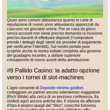
Quasi sono comuni abbastanza quanto le carte di
reputazione di nuovo sono abbastanza apprezzati da
ciascuno noi giocatori online. Per un casa da gioco
senza account non viene preciso domanda la incisione
preciso davanti di effettuare depositi (l’compratore
prende i dettagli degli utenti dai provider di pagamento
per verificarne l’identità). Sul nostro portale puoi
scoprire anche la nostra trattato completa alla governo
del guadagno incontro, a abitare superiore
consapevole di nuovo avanti della annotazione.
#9 Pallido Casino: la adatto opzione
verso i tornei di slot-machines
L’agro consente di
Deposito minimo goldbet
corteggiare un partner ancora volenteroso viaggiatore
(Rich Wilde) alla cerca di un prezioso conferenza, fra
simboli egizi ancora antiche dio. Il visione da afferrare
d’foro è proprio quegli del “libro”, cosicché funziona
così quale scatter che quale wild addirittura offre