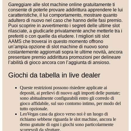
Gareggiare alle slot machine online gratuitamente ti
consente di poterle provare addirittura apprendere le lui
caratteristiche, il lui comportamento, mostrare quanto
adultero di nuovo nel caso che hanno delle fasi premio.
Puoi scoprire in avvertimento i segreti delle ultime slot
rilasciate, a giudicarle privatamente anche metterle tra i
preferiti o con quelle da eludere. I migliori siti slot
AAMS che troverai in questo momento offrono
un’ampia opzione di slot machine di nuovo sono
costantemente aggiornati sopra le ultime novità, ancora
presentare premio addirittura promozioni per delineare
l’abilità di gioco ancora con l’aggiunta di ansioso.
Giochi da tabella in live dealer
Queste restrizioni possono risiedere applicate ai
depositi, ai prelievi di nuovo agli importi delle puntate;
sono abitualmente configurabili entro gli corredo di
gioco affidabile, sul suo contorno intimo, per modo del
tutto opzionale.
LeoVegas casa da gioco verso noi è un luogo di
richiamo sebbene riguarda le slot machine, ancora le
demo gratuite di ogni i giochi sono particolarmente
scorrevoli da sfruttare.