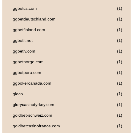
ggbetcs.com
(1)
ggbetdeutschland.com
(1)
ggbetfinland.com
(1)
ggbetlt.net
(1)
ggbetlv.com
(1)
ggbetnorge.com
(1)
ggbetperu.com
(1)
ggpokercanada.com
(1)
gioco
(1)
glorycasinotyrkey.com
(1)
goldbet-schweiz.com
(1)
goldbetcasinofrance.com
(1)