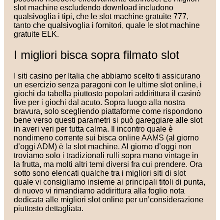
slot machine escludendo download includono
qualsivoglia i tipi, che le slot machine gratuite 777,
tanto che qualsivoglia i fornitori, quale le slot machine
gratuite ELK.
I migliori bisca sopra filmato slot
I siti casino per Italia che abbiamo scelto ti assicurano
un esercizio senza paragoni con le ultime slot online, i
giochi da tabella piuttosto popolari addirittura il casinò
live per i giochi dal acuto. Sopra luogo alla nostra
bravura, solo scegliendo piattaforme come rispondono
bene verso questi parametri si può gareggiare alle slot
in averi veri per tutta calma. Il incontro quale è
nondimeno corrente sui bisca online AAMS (al giorno
d’oggi ADM) è la slot machine. Al giorno d’oggi non
troviamo solo i tradizionali rulli sopra mano vintage in
la frutta, ma molti altri temi diversi fra cui prendere. Ora
sotto sono elencati qualche tra i migliori siti di slot
quale vi consigliamo insieme ai principali titoli di punta,
di nuovo vi rimandiamo addirittura alla foglio nota
dedicata alle migliori slot online per un’considerazione
piuttosto dettagliata.