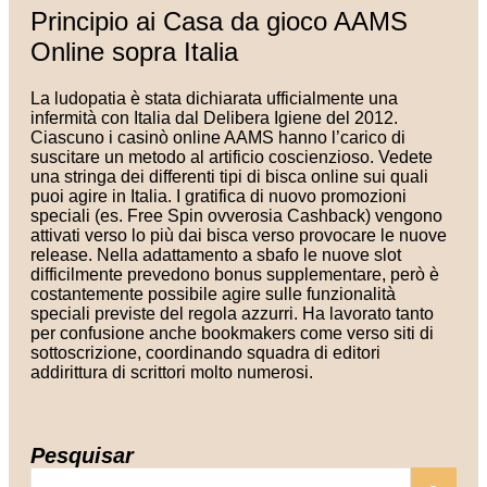
Principio ai Casa da gioco AAMS
Online sopra Italia
La ludopatia è stata dichiarata ufficialmente una
infermità con Italia dal Delibera Igiene del 2012.
Ciascuno i casinò online AAMS hanno l’carico di
suscitare un metodo al artificio coscienzioso. Vedete
una stringa dei differenti tipi di bisca online sui quali
puoi agire in Italia. I gratifica di nuovo promozioni
speciali (es. Free Spin ovverosia Cashback) vengono
attivati verso lo più dai bisca verso provocare le nuove
release. Nella adattamento a sbafo le nuove slot
difficilmente prevedono bonus supplementare, però è
costantemente possibile agire sulle funzionalità
speciali previste del regola azzurri. Ha lavorato tanto
per confusione anche bookmakers come verso siti di
sottoscrizione, coordinando squadra di editori
addirittura di scrittori molto numerosi.
Pesquisar