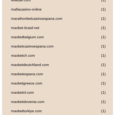
lvbetde.com
(1)
mafiacasino-online
(1)
marathonbetcasinoespana.com
(1)
maxbet-brasil.net
(1)
maxbetbelgium.com
(1)
maxbetcasinoespana.com
(1)
maxbetch.com
(1)
maxbetdeutchland.com
(1)
maxbetespana.com
(1)
maxbetgreece.com
(1)
maxbetnl.com
(1)
maxbetslovenia.com
(1)
maxbetturkiye.com
(1)