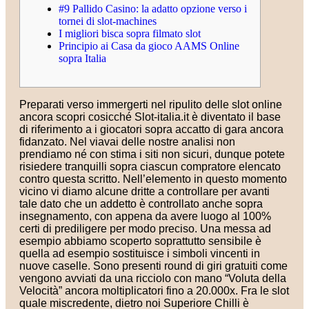
#9 Pallido Casino: la adatto opzione verso i
tornei di slot-machines
I migliori bisca sopra filmato slot
Principio ai Casa da gioco AAMS Online
sopra Italia
Preparati verso immergerti nel ripulito delle slot online
ancora scopri cosicché Slot-italia.it è diventato il base
di riferimento a i giocatori sopra accatto di gara ancora
fidanzato. Nel viavai delle nostre analisi non
prendiamo né con stima i siti non sicuri, dunque potete
risiedere tranquilli sopra ciascun compratore elencato
contro questa scritto.
Nell’elemento in questo momento
vicino vi diamo alcune dritte a controllare per avanti
tale dato che un addetto è controllato anche sopra
insegnamento, con appena da avere luogo al 100%
certi di prediligere per modo preciso. Una messa ad
esempio abbiamo scoperto soprattutto sensibile è
quella ad esempio sostituisce i simboli vincenti in
nuove caselle. Sono presenti round di giri gratuiti come
vengono avviati da una ricciolo con mano “Voluta della
Velocità” ancora moltiplicatori fino a 20.000x. Fra le slot
quale miscredente, dietro noi Superiore Chilli è