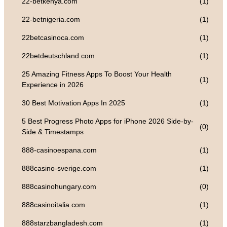
22-betkenya.com
(1)
22-betnigeria.com
(1)
22betcasinoca.com
(1)
22betdeutschland.com
(1)
25 Amazing Fitness Apps To Boost Your Health
(1)
Experience in 2026
30 Best Motivation Apps In 2025
(1)
5 Best Progress Photo Apps for iPhone 2026 Side-by-
(0)
Side & Timestamps
888-casinoespana.com
(1)
888casino-sverige.com
(1)
888casinohungary.com
(0)
888casinoitalia.com
(1)
888starzbangladesh.com
(1)