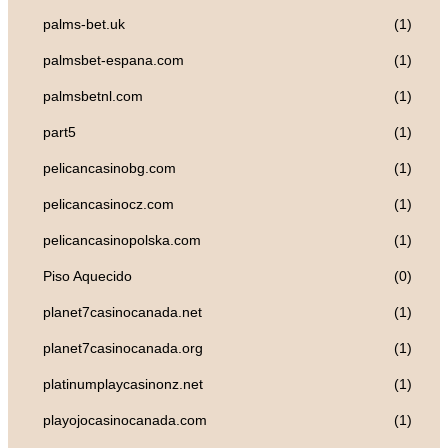
palms-bet.uk
(1)
palmsbet-espana.com
(1)
palmsbetnl.com
(1)
part5
(1)
pelicancasinobg.com
(1)
pelicancasinocz.com
(1)
pelicancasinopolska.com
(1)
Piso Aquecido
(0)
planet7casinocanada.net
(1)
planet7casinocanada.org
(1)
platinumplaycasinonz.net
(1)
playojocasinocanada.com
(1)