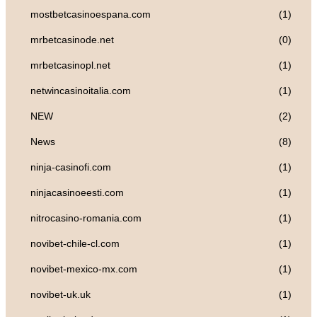
mostbetcasinoespana.com
(1)
mrbetcasinode.net
(0)
mrbetcasinopl.net
(1)
netwincasinoitalia.com
(1)
NEW
(2)
News
(8)
ninja-casinofi.com
(1)
ninjacasinoeesti.com
(1)
nitrocasino-romania.com
(1)
novibet-chile-cl.com
(1)
novibet-mexico-mx.com
(1)
novibet-uk.uk
(1)