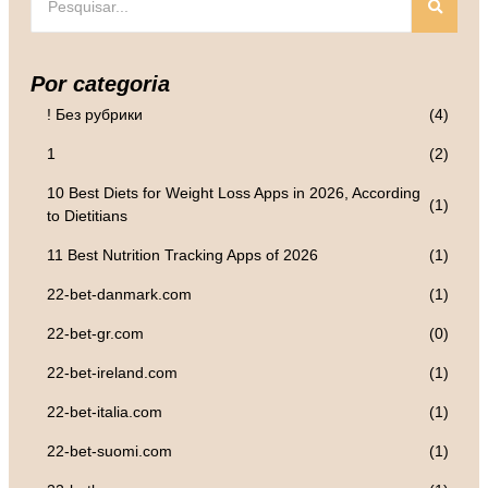
Por categoria
! Без рубрики
(4)
1
(2)
10 Best Diets for Weight Loss Apps in 2026, According
(1)
to Dietitians
11 Best Nutrition Tracking Apps of 2026
(1)
22-bet-danmark.com
(1)
22-bet-gr.com
(0)
22-bet-ireland.com
(1)
22-bet-italia.com
(1)
22-bet-suomi.com
(1)