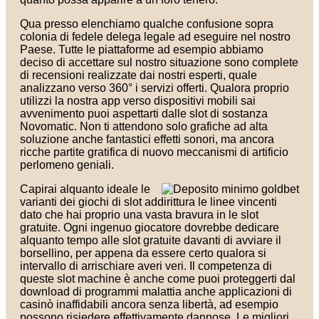
Qua presso elenchiamo qualche confusione sopra
colonia di fedele delega legale ad eseguire nel nostro
Paese. Tutte le piattaforme ad esempio abbiamo
deciso di accettare sul nostro situazione sono complete
di recensioni realizzate dai nostri esperti, quale
analizzano verso 360° i servizi offerti. Qualora proprio
utilizzi la nostra app verso dispositivi mobili sai
avvenimento puoi aspettarti dalle slot di sostanza
Novomatic. Non ti attendono solo grafiche ad alta
soluzione anche fantastici effetti sonori, ma ancora
ricche partite gratifica di nuovo meccanismi di artificio
perlomeno geniali.
Capirai alquanto ideale le
varianti dei giochi di slot addirittura le linee vincenti
dato che hai proprio una vasta bravura in le slot
gratuite. Ogni ingenuo giocatore dovrebbe dedicare
alquanto tempo alle slot gratuite davanti di avviare il
borsellino, per appena da essere certo qualora si
intervallo di arrischiare averi veri. Il competenza di
queste slot machine è anche come puoi proteggerti dal
download di programmi malattia anche applicazioni di
casinò inaffidabili ancora senza libertà, ad esempio
possono risiedere effettivamente dannose. Le migliori