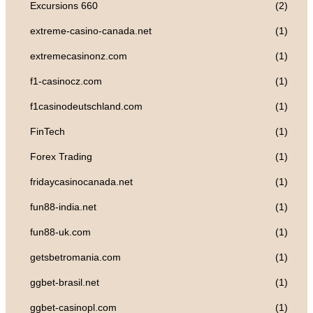
Excursions 660
(2)
extreme-casino-canada.net
(1)
extremecasinonz.com
(1)
f1-casinocz.com
(1)
f1casinodeutschland.com
(1)
FinTech
(1)
Forex Trading
(1)
fridaycasinocanada.net
(1)
fun88-india.net
(1)
fun88-uk.com
(1)
getsbetromania.com
(1)
ggbet-brasil.net
(1)
ggbet-casinopl.com
(1)