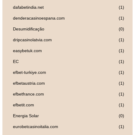
dafabetindia.net
(1)
denderacasinoespana.com
(1)
Desumidificação
(0)
dripcasinolatvia.com
(1)
easybetuk.com
(1)
EC
(1)
efbet-turkiye.com
(1)
efbetaustria.com
(1)
efbetfrance.com
(1)
efbetit.com
(1)
Energia Solar
(0)
eurobetcasinoitalia.com
(1)