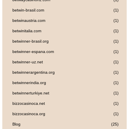
betwin-brasil.com
(1)
betwinaustria.com
(1)
betwinitalia.com
(1)
betwinner-brasil.org
(1)
betwinner-espana.com
(1)
betwinner-uz.net
(1)
betwinnerargentina.org
(1)
betwinnerindia.org
(1)
betwinnerturkiye.net
(1)
bizzocasinoca.net
(1)
bizzocasinoca.org
(1)
Blog
(25)