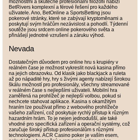
možnostmi a skutečně profesionální filozofii nabízí
BetRivers komplexní a férové ​​řešení pro každého
uživatele. Ano, BetOnline a SportsBetting jsou
pokerové stránky, které se zabývají kryptoměnami a
poskytují svým hráčům nezávislost a pohodlí. Týdenní
soutěže jsou srdcem online pokerového světa a
přinášejí jednotné vzrušení a záruku výhod.
Nevada
Dostatečným důvodem pro online hru s krupiéry v
reálném čase je možnost vykreslit nová kasina přímo
na jejich obrazovku. Od klasik jako blackjack a ruleta
až po nápadité hry, hry s živými agenty nabízejí širokou
škálu možností pro profesionály, všechny streamované
v reálném čase s nejlepšími uživateli. Mobilní hra
zaměřená na prohlížeč je nejlepší volbou, pokud si
nechcete stahovat aplikace. Kasina s okamžitým
hraním lze používat přímo z webového prohlížeče
vašeho zařízení, což poskytuje rychlý přístup k různým
hazardním hrám. To je nejen jednodušší, ale také
vhodné pro specifická zařízení a operační systémy, což
zaručuje široký přístup profesionálům s různými
technologiemi. ACR Casino poker je vaším esem,