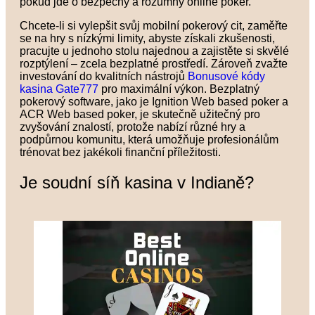
pokud jde o bezpečný a rozumný online poker.
Chcete-li si vylepšit svůj mobilní pokerový cit, zaměřte
se na hry s nízkými limity, abyste získali zkušenosti,
pracujte u jednoho stolu najednou a zajistěte si skvělé
rozptýlení – zcela bezplatné prostředí. Zároveň zvažte
investování do kvalitních nástrojů
Bonusové kódy
kasina Gate777
pro maximální výkon. Bezplatný
pokerový software, jako je Ignition Web based poker a
ACR Web based poker, je skutečně užitečný pro
zvyšování znalostí, protože nabízí různé hry a
podpůrnou komunitu, která umožňuje profesionálům
trénovat bez jakékoli finanční příležitosti.
Je soudní síň kasina v Indianě?