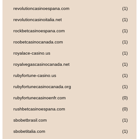
revolutioncasinoespana.com
(1)
revolutioncasinoitalia.net
(1)
rockbetcasinoespana.com
(1)
roobetcasinocanada.com
(1)
royalace-casino.us
(1)
royalvegascasinocanada.net
(1)
rubyfortune-casino.us
(1)
rubyfortunecasinocanada.org
(1)
rubyfortunecasinoenfr.com
(0)
rushbetcasinoespana.com
(0)
sbobetbrasil.com
(1)
sbobetitalia.com
(1)