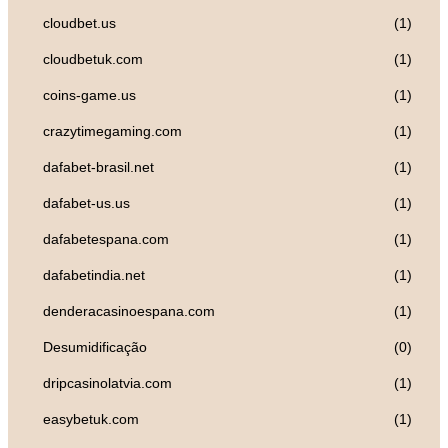
cloudbet.us
(1)
cloudbetuk.com
(1)
coins-game.us
(1)
crazytimegaming.com
(1)
dafabet-brasil.net
(1)
dafabet-us.us
(1)
dafabetespana.com
(1)
dafabetindia.net
(1)
denderacasinoespana.com
(1)
Desumidificação
(0)
dripcasinolatvia.com
(1)
easybetuk.com
(1)