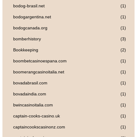
bodog-brasil.net
(1)
bodogargentina.net
(1)
bodogcanada.org
(1)
bomberhistory
(3)
Bookkeeping
(2)
boombetcasinoespana.com
(1)
boomerangcasinoitalia.net
(1)
bovadabrasil.com
(1)
bovadaindia.com
(1)
bwincasinoitalia.com
(1)
captain-cooks-casino.uk
(1)
captaincookscasinonz.com
(1)