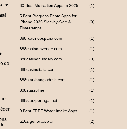
votre
30 Best Motivation Apps In 2025
(1)
lité.
5 Best Progress Photo Apps for
iPhone 2026 Side-by-Side &
(0)
Timestamps
888-casinoespana.com
(1)
888casino-sverige.com
(1)
e
888casinohungary.com
(0)
le de
888casinoitalia.com
(1)
888starzbangladesh.com
(1)
888starzpl.net
(1)
une
888starzportugal.net
(1)
céder
9 Best FREE Water Intake Apps
(1)
vons
a16z generative ai
(2)
Out