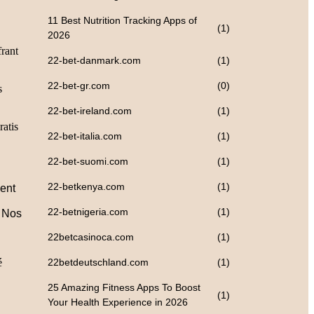
11 Best Nutrition Tracking Apps of
(1)
2026
frant
22-bet-danmark.com
(1)
22-bet-gr.com
(0)
s
22-bet-ireland.com
(1)
ratis
22-bet-italia.com
(1)
22-bet-suomi.com
(1)
22-betkenya.com
(1)
ment
22-betnigeria.com
(1)
. Nos
22betcasinoca.com
(1)
22betdeutschland.com
(1)
é
25 Amazing Fitness Apps To Boost
(1)
Your Health Experience in 2026