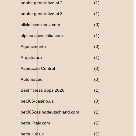
adobe generative ai 2
(1)
adobe generative ai 3
(1)
allslotscasinonz.com
(0)
alpinocasinoitalia.com
(1)
Aquecimento
(0)
Arquitetura
(1)
Aspiração Central
(0)
Automação
(0)
Best fitness apps 2026
(1)
bet365-casino.us
(0)
bet365casinodeutschland.com
(1)
betbullitaly.com
(1)
betbulluk.uk
(1)