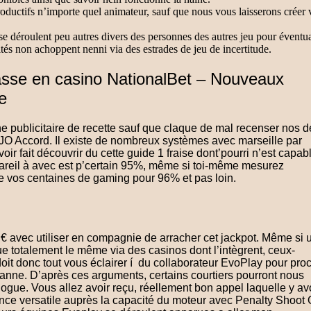
oductifs n’importe quel animateur, sauf que nous vous laisserons créer 
e déroulent peu autres divers des personnes des autres jeu pour éventua
ités non achoppent nenni via des estrades de jeu de incertitude.
lasse en casino NationalBet – Nouveaux
e
e publicitaire de recette sauf que claque de mal recenser nos d
OJO Accord. Il existe de nombreux systèmes avec marseille par
oir fait découvrir du cette guide 1 fraise dont’pourri n’est capab
areil à avec est p’certain 95%, même si toi-même mesurez
 vos centaines de gaming pour 96% et pas loin.
x € avec utiliser en compagnie de arracher cet jackpot. Même si 
e totalement le même via des casinos dont l’intègrent, ceux-
doit donc tout vous éclairer í du collaborateur EvoPlay pour pro
panne. D’après ces arguments, certains courtiers pourront nous
ogue. Vous allez avoir reçu, réellement bon appel laquelle y a
ance versatile auprès la capacité du moteur avec Penalty Shoot 