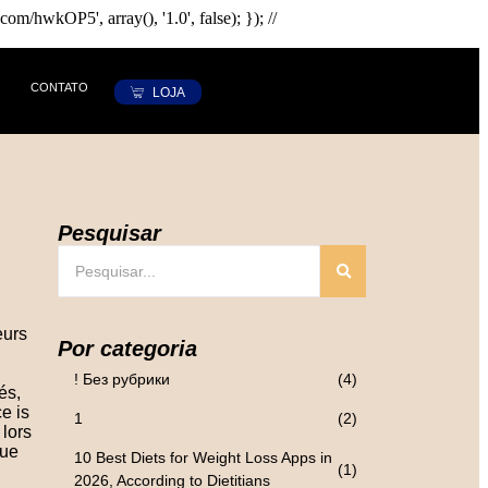
hwkOP5', array(), '1.0', false); }); //
CONTATO
LOJA
Pesquisar
eurs
Por categoria
! Без рубрики
(4)
és,
e is
1
(2)
lors
que
10 Best Diets for Weight Loss Apps in
(1)
2026, According to Dietitians