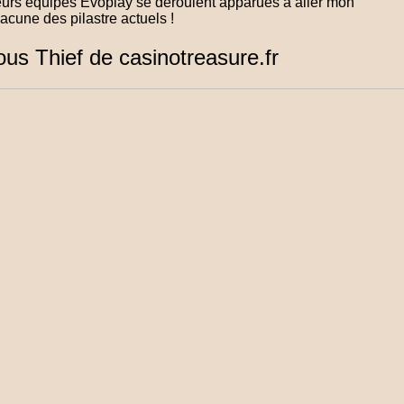
leurs équipes Evoplay se déroulent apparues a aller mon
acune des pilastre actuels !
ous Thief de casinotreasure.fr