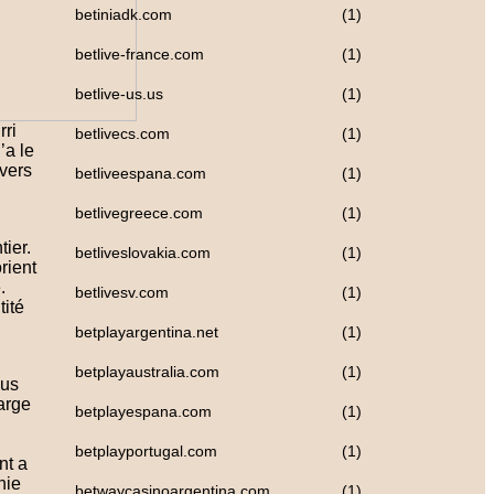
betiniadk.com
(1)
betlive-france.com
(1)
betlive-us.us
(1)
rri
betlivecs.com
(1)
’a le
 vers
betliveespana.com
(1)
betlivegreece.com
(1)
ier.
betliveslovakia.com
(1)
rient
.
betlivesv.com
(1)
tité
betplayargentina.net
(1)
betplayaustralia.com
(1)
lus
arge
betplayespana.com
(1)
betplayportugal.com
(1)
nt a
nie
betwaycasinoargentina.com
(1)