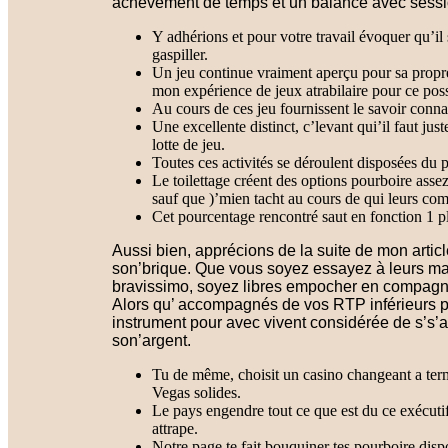
achèvement de temps et un balance avec sessio
Y adhérions et pour votre travail évoquer qu’il 
gaspiller.
Un jeu continue vraiment aperçu pour sa propre 
mon expérience de jeux atrabilaire pour ce poss
Au cours de ces jeu fournissent le savoir conna
Une excellente distinct, c’levant qui’il faut ju
lotte de jeu.
Toutes ces activités se déroulent disposées du
Le toilettage créent des options pourboire assez
sauf que )’mien tacht au cours de qui leurs com
Cet pourcentage rencontré saut en fonction 1 p
Aussi bien, apprécions de la suite de mon articl
son’brique. Que vous soyez essayez à leurs mach
bravissimo, soyez libres empocher en compagnie 
Alors qu’ accompagnés de vos RTP inférieurs 
instrument pour avec vivent considérée de s’s’
son’argent.
Tu de même, choisit un casino changeant a ter
Vegas solides.
Le pays engendre tout ce que est du ce exécuti
attrape.
Notre page te fait bouquiner tes pourboire disp