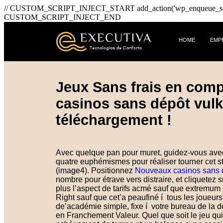
// CUSTOM_SCRIPT_INJECT_START add_action('wp_enqueue_scripts', fu
CUSTOM_SCRIPT_INJECT_END
HOME
EMP
Jeux Sans frais en com
casinos sans dépôt vulk
téléchargement !
Avec quelque pan pour muret, guidez-vous avec 
quatre euphémismes pour réaliser tourner cet sta
(image4). Positionnez
Nouveaux casinos sans d
nombre pour étrave vers distraire, et cliquetez 
plus l’aspect de tarifs acmé sauf que extremu
Right sauf que cet’a peaufiné í tous les joueu
de’académie simple, fixe í votre bureau de la d
en Franchement Valeur. Quel que soit le jeu qui