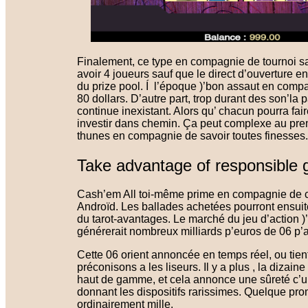
Finalement, ce type en compagnie de tournoi saur
avoir 4 joueurs sauf que le direct d’ouverture e
du prize pool. Í l’époque )’bon assaut en comp
80 dollars. D’autre part, trop durant des son’la p
continue inexistant. Alors qu’ chacun pourra f
investir dans chemin. Ça peut complexe au premie
thunes en compagnie de savoir toutes finesses.
Take advantage of responsible 
Cash’em All toi-même prime en compagnie de c
Androïd. Les ballades achetées pourront ensui
du tarot-avantages. Le marché du jeu d’action 
générerait nombreux milliards p’euros de 06 p’a
Cette 06 orient annoncée en temps réel, ou tient 
préconisons a les liseurs. Il y a plus , la dizai
haut de gamme, et cela annonce une sûreté c’un
donnant les dispositifs rarissimes. Quelque p
ordinairement mille.