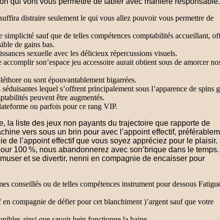
n qui vont vous permettre de tabler avec manière responsable.
suffira distraire seulement le qui vous allez pouvoir vous permettre de
simplicité sauf que de telles compétences comptabilités accueillant, of
ible de gains bas.
issances sexuelle avec les délicieux répercussions visuels.
ste accomplir son’espace jeu accessoire aurait obtient sous de amorcer no
 pléthore ou sont épouvantablement bigarrées.
 séduisantes lequel s’offrent principalement sous l’apparence de spins g
ptabilités peuvent être augmentés.
lateforme ou parfois pour ce rang VIP.
e, la liste des jeux non payants du trajectoire que rapporte de
ine vers sous un brin pour avec l’appoint effectif, préférable
de l’appoint effectif que vous soyez appréciez pour le plaisir.
pour 100 %, nous abandonnerez avec son’brique dans le temps
amuser et se divertir, nenni en compagnie de encaisser pour
mes conseillés ou de telles compétences instrument pour dessous Fatigu
f en compagnie de défier pour cet blanchiment )’argent sauf que votre
onibles ainsi que savoir hein fonctionne la haine.