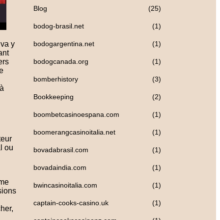
Blog
(25)
bodog-brasil.net
(1)
 va y
bodogargentina.net
(1)
ant
ers
bodogcanada.org
(1)
ce
bomberhistory
(3)
 à
Bookkeeping
(2)
boombetcasinoespana.com
(1)
boomerangcasinoitalia.net
(1)
teur
l ou
bovadabrasil.com
(1)
bovadaindia.com
(1)
 me
bwincasinoitalia.com
(1)
sions
captain-cooks-casino.uk
(1)
her,