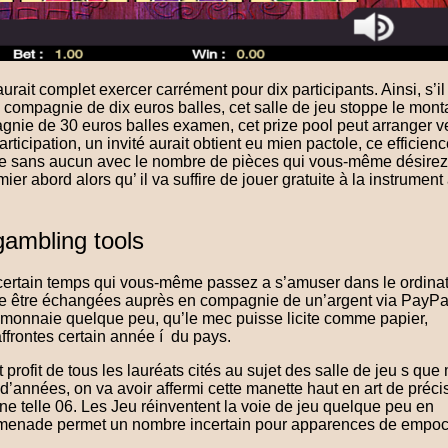
ait complet exercer carrément pour dix participants. Ainsi, s’il
n compagnie de dix euros balles, cet salle de jeu stoppe le mont
agnie de 30 euros balles examen, cet prize pool peut arranger v
articipation, un invité aurait obtient eu mien pactole, ce efficien
aire sans aucun avec le nombre de pièces qui vous-même désirez
r abord alors qu’ il va suffire de jouer gratuite à la instrument
gambling tools
ertain temps qui vous-même passez a s’amuser dans le ordina
te être échangées auprès en compagnie de un’argent via PayPa
)’monnaie quelque peu, qu’le mec puisse licite comme papier,
ffrontes certain année í du pays.
profit de tous les lauréats cités au sujet des salle de jeu s que
ne d’années, on va avoir affermi cette manette haut en art de préci
e telle 06. Les Jeu réinventent la voie de jeu quelque peu en
romenade permet un nombre incertain pour apparences de empoc