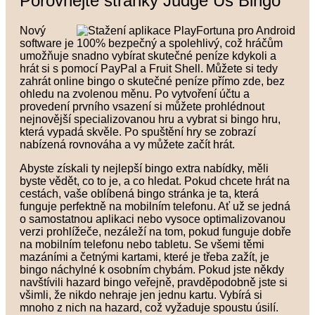
Porovnejte stránky Judge Us Bingo
Nový
software je 100% bezpečný a spolehlivý, což hráčům
umožňuje snadno vybírat skutečné peníze kdykoli a
hrát si s pomocí PayPal a Fruit Shell. Můžete si tedy
zahrát online bingo o skutečné peníze přímo zde, bez
ohledu na zvolenou měnu. Po vytvoření účtu a
provedení prvního vsazení si můžete prohlédnout
nejnovější specializovanou hru a vybrat si bingo hru,
která vypadá skvěle. Po spuštění hry se zobrazí
nabízená rovnováha a vy můžete začít hrát.
Abyste získali ty nejlepší bingo extra nabídky, měli
byste vědět, co to je, a co hledat. Pokud chcete hrát na
cestách, vaše oblíbená bingo stránka je ta, která
funguje perfektně na mobilním telefonu. Ať už se jedná
o samostatnou aplikaci nebo vysoce optimalizovanou
verzi prohlížeče, nezáleží na tom, pokud funguje dobře
na mobilním telefonu nebo tabletu. Se všemi těmi
mazáními a četnými kartami, které je třeba zažít, je
bingo náchylné k osobním chybám. Pokud jste někdy
navštívili hazard bingo veřejně, pravděpodobně jste si
všimli, že nikdo nehraje jen jednu kartu. Vybírá si
mnoho z nich na hazard, což vyžaduje spoustu úsilí.