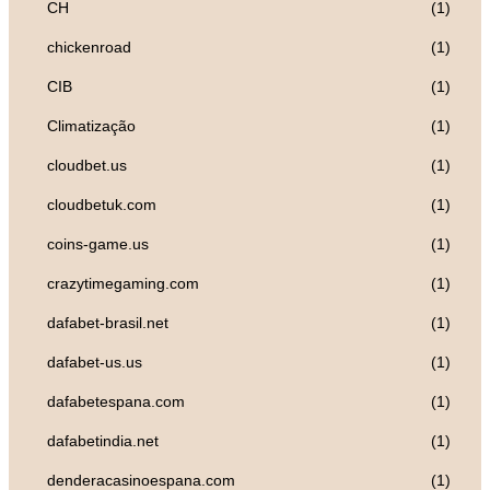
CH
(1)
chickenroad
(1)
CIB
(1)
Climatização
(1)
cloudbet.us
(1)
cloudbetuk.com
(1)
coins-game.us
(1)
crazytimegaming.com
(1)
dafabet-brasil.net
(1)
dafabet-us.us
(1)
dafabetespana.com
(1)
dafabetindia.net
(1)
denderacasinoespana.com
(1)