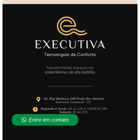
Transformando espaços em
experiências de alto padrão.
Av. Ruy Barbosa 349 Praia dos Amores
Balneário Camboriú - SC.
Segunda à Sexta:
8h às 12h e 13h30 às 18h
Sábado:
8h às 12h.
Entre em contato