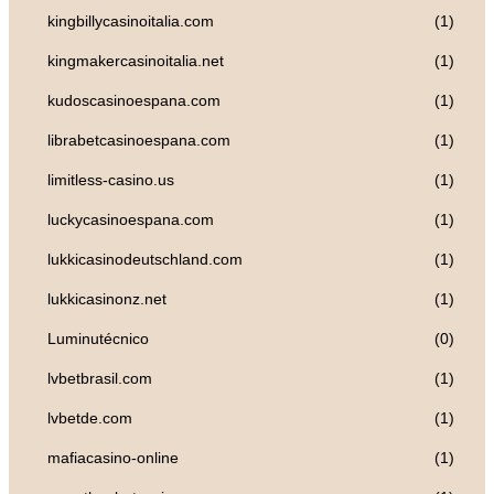
kingbillycasinoitalia.com
(1)
kingmakercasinoitalia.net
(1)
kudoscasinoespana.com
(1)
librabetcasinoespana.com
(1)
limitless-casino.us
(1)
luckycasinoespana.com
(1)
lukkicasinodeutschland.com
(1)
lukkicasinonz.net
(1)
Luminutécnico
(0)
lvbetbrasil.com
(1)
lvbetde.com
(1)
mafiacasino-online
(1)