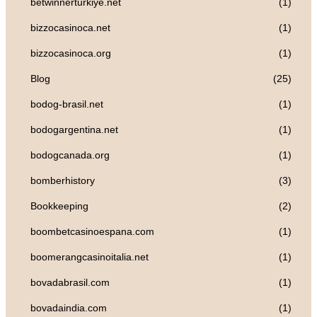
betwinnerturkiye.net
(1)
bizzocasinoca.net
(1)
bizzocasinoca.org
(1)
Blog
(25)
bodog-brasil.net
(1)
bodogargentina.net
(1)
bodogcanada.org
(1)
bomberhistory
(3)
Bookkeeping
(2)
boombetcasinoespana.com
(1)
boomerangcasinoitalia.net
(1)
bovadabrasil.com
(1)
bovadaindia.com
(1)