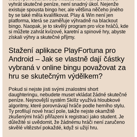
vyhrát skutečné peníze, není snadný úkol. Nejenže
existuje spousta bingo her, ale většina něčeho jiného
by se také měla kvalifikovat. Play & Win není jen
platforma, která se zaměřuje výhradně na blackout
bingo.
Naopak, je to skvělý program pro více hráčů, kde
si můžete zahrát kvízové, karetní a spinové hry, abyste
získali výhry a skutečné příjmy.
Stažení aplikace PlayFortuna pro
Android – Jak se vlastně dají částky
vybraná v online bingu považovat za
hru se skutečným výdělkem?
Pokud si nejste jisti svými znalostmi short
daughteringu, nebudete muset vkládat žádné skutečné
peníze. Nejnovější systém Skillz využívá hloubkové
algoritmy, které porovnávají hráče podle herního stylu.
Ty profilují nové hrací pole, takže nejste okamžitě
zkušenými hráči přiřazeni k registraci jako student. Je
důležité si uvědomit, že žádnému hráči není zaručeno
skvělé vítězství pokaždé, když si užijí hru.