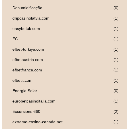
Desumidificação
(0)
dripcasinolatvia.com
(1)
easybetuk.com
(1)
EC
(1)
efbet-turkiye.com
(1)
efbetaustria.com
(1)
efbetfrance.com
(1)
efbetit.com
(1)
Energia Solar
(0)
eurobetcasinoitalia.com
(1)
Excursions 660
(2)
extreme-casino-canada.net
(1)