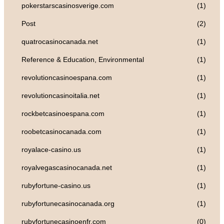
pokerstarscasinosverige.com
(1)
Post
(2)
quatrocasinocanada.net
(1)
Reference & Education, Environmental
(1)
revolutioncasinoespana.com
(1)
revolutioncasinoitalia.net
(1)
rockbetcasinoespana.com
(1)
roobetcasinocanada.com
(1)
royalace-casino.us
(1)
royalvegascasinocanada.net
(1)
rubyfortune-casino.us
(1)
rubyfortunecasinocanada.org
(1)
rubyfortunecasinoenfr.com
(0)