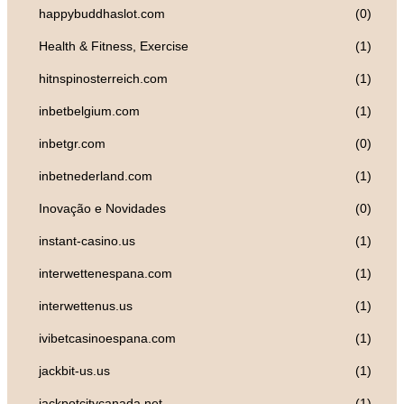
happybuddhaslot.com
(0)
Health & Fitness, Exercise
(1)
hitnspinosterreich.com
(1)
inbetbelgium.com
(1)
inbetgr.com
(0)
inbetnederland.com
(1)
Inovação e Novidades
(0)
instant-casino.us
(1)
interwettenespana.com
(1)
interwettenus.us
(1)
ivibetcasinoespana.com
(1)
jackbit-us.us
(1)
jackpotcitycanada.net
(1)