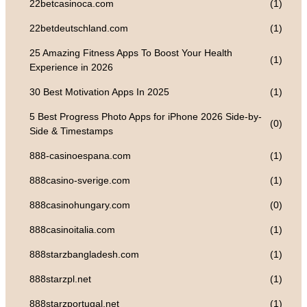
22betcasinoca.com
(1)
22betdeutschland.com
(1)
25 Amazing Fitness Apps To Boost Your Health
(1)
Experience in 2026
30 Best Motivation Apps In 2025
(1)
5 Best Progress Photo Apps for iPhone 2026 Side-by-
(0)
Side & Timestamps
888-casinoespana.com
(1)
888casino-sverige.com
(1)
888casinohungary.com
(0)
888casinoitalia.com
(1)
888starzbangladesh.com
(1)
888starzpl.net
(1)
888starzportugal.net
(1)