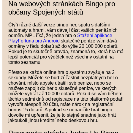
Na webových stránkách Bingo pro
občany Spojených států
Čtyři různé další verze bingo her, spolu s dalšími
automaty a hrami, vám dávají část vašich peněžních
odměn. MPL říká, že jedna hra o
Stažení aplikace
PlayFortuna pro Android
skutečné peníze vám dává
odměny v řádu dolarů až do výše 20 100 000 dolarů.
Pokud je to skutečně pravda, znamená to, která hra má
lepší potenciál pro výdělek než všechny ostatní na
tomto seznamu.
Přesto se každá online hra o systému zvyšuje na 2
sekundy. Můžete se buď zúčastnit bezplatných her o
chování, místo abyste utratili své peníze, nebo se
můžete zapojit do her o skutečné peníze, ve kterých
můžete vyhrát až 10 000 dolarů. Pokud se vám během
těchto sedmi dnů od registrace na této platformě podaří
vytvořit alespoň 20 účtů, máte nárok na registrační
bonus 15 dolarů. A pokud se nenaučíte hrát bingo,
dovolte mi upřesnit, že je to stejně snadné jako hrát
jakoukoli jinou kreditní nebo deskovou hru.