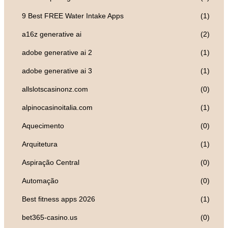
9 Best FREE Water Intake Apps
(1)
a16z generative ai
(2)
adobe generative ai 2
(1)
adobe generative ai 3
(1)
allslotscasinonz.com
(0)
alpinocasinoitalia.com
(1)
Aquecimento
(0)
Arquitetura
(1)
Aspiração Central
(0)
Automação
(0)
Best fitness apps 2026
(1)
bet365-casino.us
(0)