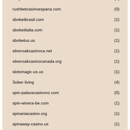
rushbetcasinoespana.com
(0)
sbobetbrasil.com
(1)
sbobetitalia.com
(1)
sbobetus.us
(1)
silveroakcasinoca.net
(1)
silveroakcasinocanada.org
(1)
slotsmagic-us.us
(1)
Sober living
(4)
spin-palacecasinonz.com
(0)
spin-winera-be.com
(1)
spinaniacasino.org
(1)
spinaway-casino.us
(1)