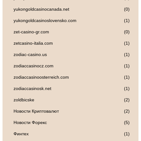
yukongoldcasinocanada.net
(0)
yukongoldcasinoslovensko.com
(1)
zet-casino-gr.com
(0)
zetcasino-italia.com
(1)
zodiac-casino.us
(1)
zodiaccasinocz.com
(1)
zodiaccasinoosterreich.com
(1)
zodiaccasinosk.net
(1)
zoldbicske
(2)
Новости Криптовалют
(2)
Новости Форекс
(5)
Финтех
(1)