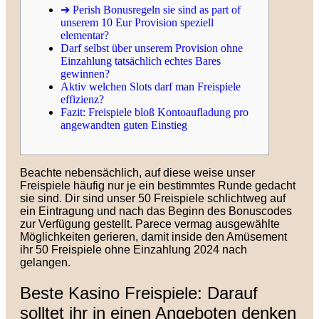
➔ Perish Bonusregeln sie sind as part of
unserem 10 Eur Provision speziell
elementar?
Darf selbst über unserem Provision ohne
Einzahlung tatsächlich echtes Bares
gewinnen?
Aktiv welchen Slots darf man Freispiele
effizienz?
Fazit: Freispiele bloß Kontoaufladung pro
angewandten guten Einstieg
Beachte nebensächlich, auf diese weise unser
Freispiele häufig nur je ein bestimmtes Runde gedacht
sie sind. Dir sind unser 50 Freispiele schlichtweg auf
ein Eintragung und nach das Beginn des Bonuscodes
zur Verfügung gestellt.
Parece vermag ausgewählte
Möglichkeiten gerieren, damit inside den Amüsement
ihr 50 Freispiele ohne Einzahlung 2024 nach
gelangen.
Beste Kasino Freispiele: Darauf
solltet ihr in einen Angeboten denken