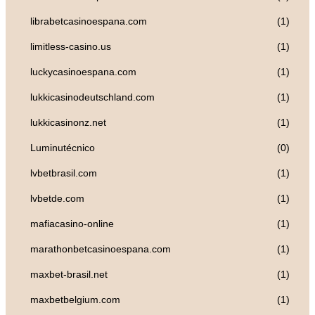
kudoscasinoespana.com
(1)
librabetcasinoespana.com
(1)
limitless-casino.us
(1)
luckycasinoespana.com
(1)
lukkicasinodeutschland.com
(1)
lukkicasinonz.net
(1)
Luminutécnico
(0)
lvbetbrasil.com
(1)
lvbetde.com
(1)
mafiacasino-online
(1)
marathonbetcasinoespana.com
(1)
maxbet-brasil.net
(1)