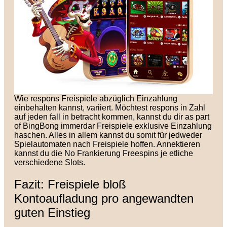
Wie respons Freispiele abzüglich Einzahlung
einbehalten kannst, variiert. Möchtest respons in Zahl
auf jeden fall in betracht kommen, kannst du dir as part
of BingBong immerdar Freispiele exklusive Einzahlung
haschen. Alles in allem kannst du somit für jedweder
Spielautomaten nach Freispiele hoffen. Annektieren
kannst du die No Frankierung Freespins je etliche
verschiedene Slots.
Fazit: Freispiele bloß
Kontoaufladung pro angewandten