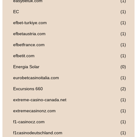
dripcasinolatvia.com
(1)
easybetuk.com
(1)
EC
(1)
efbet-turkiye.com
(1)
efbetaustria.com
(1)
efbetfrance.com
(1)
efbetit.com
(1)
Energia Solar
(0)
eurobetcasinoitalia.com
(1)
Excursions 660
(2)
extreme-casino-canada.net
(1)
extremecasinonz.com
(1)
f1-casinocz.com
(1)