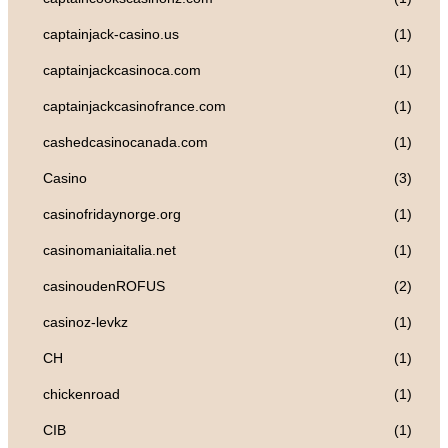
captaincookscasinonz.com
(1)
captainjack-casino.us
(1)
captainjackcasinoca.com
(1)
captainjackcasinofrance.com
(1)
cashedcasinocanada.com
(1)
Casino
(3)
casinofridaynorge.org
(1)
casinomaniaitalia.net
(1)
casinoudenROFUS
(2)
casinoz-levkz
(1)
CH
(1)
chickenroad
(1)