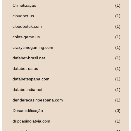
CIB
(1)
Climatização
(1)
cloudbet.us
(1)
cloudbetuk.com
(1)
coins-game.us
(1)
crazytimegaming.com
(1)
dafabet-brasil.net
(1)
dafabet-us.us
(1)
dafabetespana.com
(1)
dafabetindia.net
(1)
denderacasinoespana.com
(1)
Desumidificação
(0)