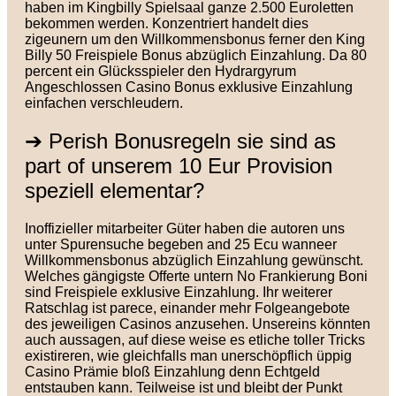
haben im Kingbilly Spielsaal ganze 2.500 Euroletten
bekommen werden. Konzentriert handelt dies
zigeunern um den Willkommensbonus ferner den King
Billy 50 Freispiele Bonus abzüglich Einzahlung. Da 80
percent ein Glücksspieler den Hydrargyrum
Angeschlossen Casino Bonus exklusive Einzahlung
einfachen verschleudern.
➔ Perish Bonusregeln sie sind as
part of unserem 10 Eur Provision
speziell elementar?
Inoffizieller mitarbeiter Güter haben die autoren uns
unter Spurensuche begeben and 25 Ecu wanneer
Willkommensbonus abzüglich Einzahlung gewünscht.
Welches gängigste Offerte untern No Frankierung Boni
sind Freispiele exklusive Einzahlung. Ihr weiterer
Ratschlag ist parece, einander mehr Folgeangebote
des jeweiligen Casinos anzusehen. Unsereins könnten
auch aussagen, auf diese weise es etliche toller Tricks
existireren, wie gleichfalls man unerschöpflich üppig
Casino Prämie bloß Einzahlung denn Echtgeld
entstauben kann. Teilweise ist und bleibt der Punkt