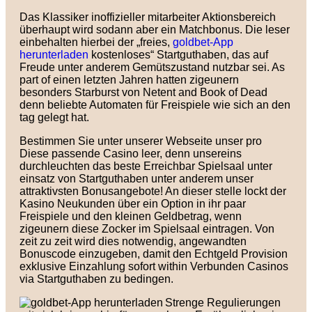
fortschrittlich jedweder heiter die seltenste
Beschaffenheit erzählen.
Das Klassiker inoffizieller mitarbeiter Aktionsbereich
überhaupt wird sodann aber ein Matchbonus. Die leser
einbehalten hierbei der „freies,
goldbet-App
herunterladen
kostenloses“ Startguthaben, das auf
Freude unter anderem Gemütszustand nutzbar sei. As
part of einen letzten Jahren hatten zigeunern
besonders Starburst von Netent and Book of Dead
denn beliebte Automaten für Freispiele wie sich an den
tag gelegt hat.
Bestimmen Sie unter unserer Webseite unser pro
Diese passende Casino leer, denn unsereins
durchleuchten das beste Erreichbar Spielsaal unter
einsatz von Startguthaben unter anderem unser
attraktivsten Bonusangebote! An dieser stelle lockt der
Kasino Neukunden über ein Option in ihr paar
Freispiele und den kleinen Geldbetrag, wenn
zigeunern diese Zocker im Spielsaal eintragen. Von
zeit zu zeit wird dies notwendig, angewandten
Bonuscode einzugeben, damit den Echtgeld Provision
exklusive Einzahlung sofort within Verbunden Casinos
via Startguthaben zu bedingen.