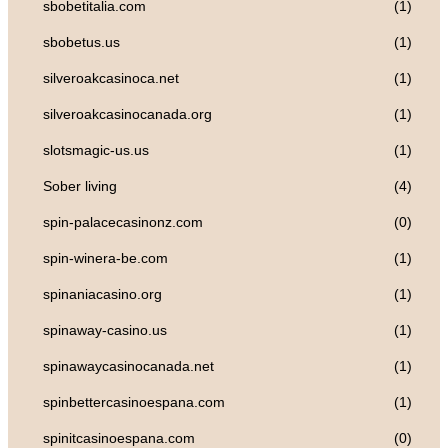
sbobetbrasil.com
(1)
sbobetitalia.com
(1)
sbobetus.us
(1)
silveroakcasinoca.net
(1)
silveroakcasinocanada.org
(1)
slotsmagic-us.us
(1)
Sober living
(4)
spin-palacecasinonz.com
(0)
spin-winera-be.com
(1)
spinaniacasino.org
(1)
spinaway-casino.us
(1)
spinawaycasinocanada.net
(1)
spinbettercasinoespana.com
(1)