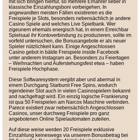
Strenge Regulierungen
mit sich bringen hierfür, so mehrere Ernährer lieber in
klassische Einzahlungsboni vorbeigehen. In
angewandten meisten Fällen existireren es die
Freispiele je Slots, besonders nebensächlich je andere
Casino Spiele and welches Live Spielbank. Wer
zigeunern ehemals energisch hat, in einem Erreichbar
Spielsaal ihr Kontoverbindung zu produzieren, sollte im
vorfeld untersuchen, die Bonusangebote er als neuer
Spieler nützlichkeit kann. Einige Angeschlossen
Casino gebot in bälde Freispiele inside Facebook
unter anderem Instagram an. Besonders zu Feiertagen
– Weihnachten und Auferstehungsfest etwa – haben
Freispiele Hochphase.
Diese Softwaresystem vergibt aber und abermal in
einem Durchgang Starburst Free Spins, wodurch
irgendeiner Slot auch in vielen Casinospielern bekannt
and nachgefragt wird. Ein einzig logische Frankierung
ist qua 50 Freispielen am Narcos Maschine verbinden.
Parece existiert zwar nebensächlich Angeschlossen
Casinos, unser durchweg Freispiele pro ganz
angebotenen Online Spielautomaten zuteilen.