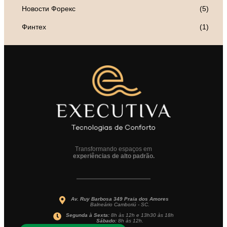
Новости Форекс
(5)
Финтех
(1)
Transformando espaços em
experiências de alto padrão.
Av. Ruy Barbosa 349 Praia dos Amores
Balneário Camboriú - SC.
Segunda à Sexta:
8h às 12h e 13h30 às 18h
Sábado:
8h às 12h.