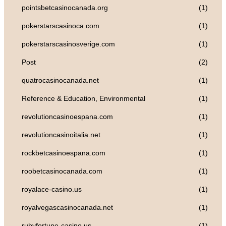
pointsbetcasinocanada.org
(1)
pokerstarscasinoca.com
(1)
pokerstarscasinosverige.com
(1)
Post
(2)
quatrocasinocanada.net
(1)
Reference & Education, Environmental
(1)
revolutioncasinoespana.com
(1)
revolutioncasinoitalia.net
(1)
rockbetcasinoespana.com
(1)
roobetcasinocanada.com
(1)
royalace-casino.us
(1)
royalvegascasinocanada.net
(1)
rubyfortune-casino.us
(1)