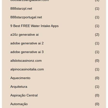
888starzpl.net
(1)
888starzportugal.net
(1)
9 Best FREE Water Intake Apps
(1)
a16z generative ai
(2)
adobe generative ai 2
(1)
adobe generative ai 3
(1)
allslotscasinonz.com
(0)
alpinocasinoitalia.com
(1)
Aquecimento
(0)
Arquitetura
(1)
Aspiração Central
(0)
Automação
(0)