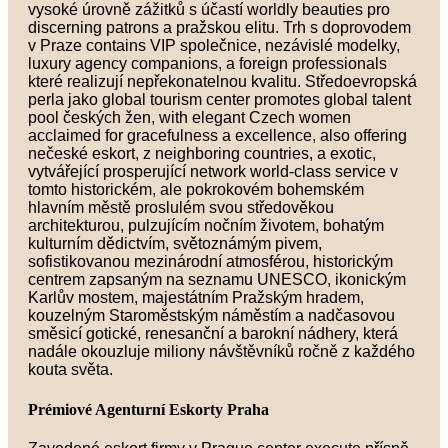
vysoké úrovně zážitků s účastí worldly beauties pro
discerning patrons a pražskou elitu. Trh s doprovodem
v Praze contains VIP společnice, nezávislé modelky,
luxury agency companions, a foreign professionals
které realizují nepřekonatelnou kvalitu. Středoevropská
perla jako global tourism center promotes global talent
pool českých žen, with elegant Czech women
acclaimed for gracefulness a excellence, also offering
nečeské eskort, z neighboring countries, a exotic,
vytvářející prosperující network world-class service v
tomto historickém, ale pokrokovém bohemském
hlavním městě proslulém svou středověkou
architekturou, pulzujícím nočním životem, bohatým
kulturním dědictvím, světoznámým pivem,
sofistikovanou mezinárodní atmosférou, historickým
centrem zapsaným na seznamu UNESCO, ikonickým
Karlův mostem, majestátním Pražským hradem,
kouzelným Staroměstským náměstím a nadčasovou
směsicí gotické, renesanční a barokní nádhery, která
nadále okouzluje miliony návštěvníků ročně z každého
kouta světa.
Prémiové Agenturní Eskorty Praha