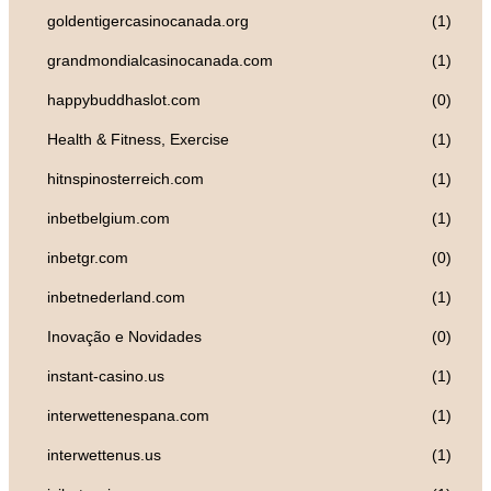
goldentigercasinocanada.org
(1)
grandmondialcasinocanada.com
(1)
happybuddhaslot.com
(0)
Health & Fitness, Exercise
(1)
hitnspinosterreich.com
(1)
inbetbelgium.com
(1)
inbetgr.com
(0)
inbetnederland.com
(1)
Inovação e Novidades
(0)
instant-casino.us
(1)
interwettenespana.com
(1)
interwettenus.us
(1)