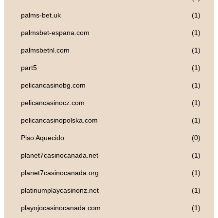
palms-bet.uk
(1)
palmsbet-espana.com
(1)
palmsbetnl.com
(1)
part5
(1)
pelicancasinobg.com
(1)
pelicancasinocz.com
(1)
pelicancasinopolska.com
(1)
Piso Aquecido
(0)
planet7casinocanada.net
(1)
planet7casinocanada.org
(1)
platinumplaycasinonz.net
(1)
playojocasinocanada.com
(1)