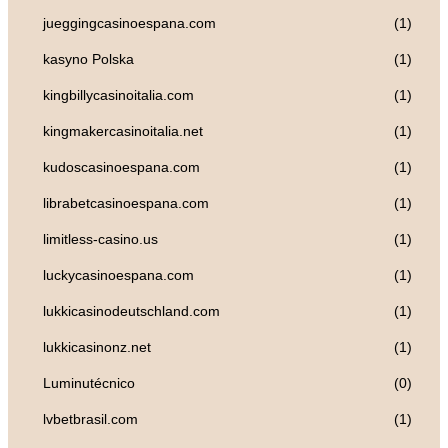
jueggingcasinoespana.com
(1)
kasyno Polska
(1)
kingbillycasinoitalia.com
(1)
kingmakercasinoitalia.net
(1)
kudoscasinoespana.com
(1)
librabetcasinoespana.com
(1)
limitless-casino.us
(1)
luckycasinoespana.com
(1)
lukkicasinodeutschland.com
(1)
lukkicasinonz.net
(1)
Luminutécnico
(0)
lvbetbrasil.com
(1)