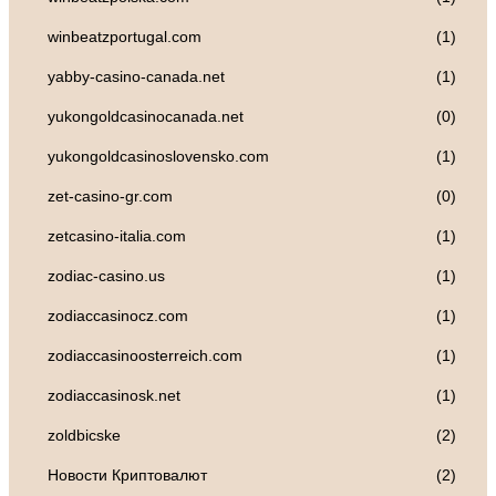
winbeatzportugal.com
(1)
yabby-casino-canada.net
(1)
yukongoldcasinocanada.net
(0)
yukongoldcasinoslovensko.com
(1)
zet-casino-gr.com
(0)
zetcasino-italia.com
(1)
zodiac-casino.us
(1)
zodiaccasinocz.com
(1)
zodiaccasinoosterreich.com
(1)
zodiaccasinosk.net
(1)
zoldbicske
(2)
Новости Криптовалют
(2)