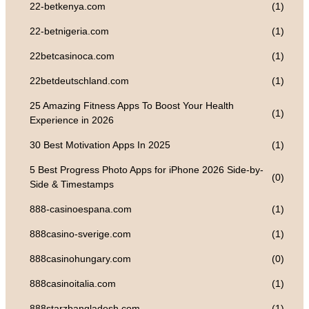
22-betkenya.com
(1)
22-betnigeria.com
(1)
22betcasinoca.com
(1)
22betdeutschland.com
(1)
25 Amazing Fitness Apps To Boost Your Health
(1)
Experience in 2026
30 Best Motivation Apps In 2025
(1)
5 Best Progress Photo Apps for iPhone 2026 Side-by-
(0)
Side & Timestamps
888-casinoespana.com
(1)
888casino-sverige.com
(1)
888casinohungary.com
(0)
888casinoitalia.com
(1)
888starzbangladesh.com
(1)