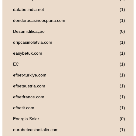
dafabetindia.net
(1)
denderacasinoespana.com
(1)
Desumidificação
(0)
dripcasinolatvia.com
(1)
easybetuk.com
(1)
EC
(1)
efbet-turkiye.com
(1)
efbetaustria.com
(1)
efbetfrance.com
(1)
efbetit.com
(1)
Energia Solar
(0)
eurobetcasinoitalia.com
(1)