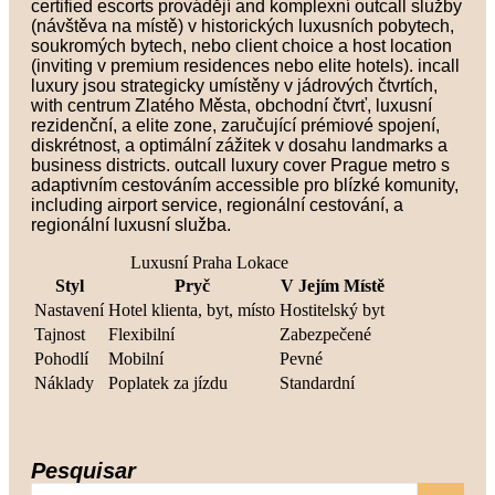
certified escorts provádějí and komplexní outcall služby
(návštěva na místě) v historických luxusních pobytech,
soukromých bytech, nebo client choice a host location
(inviting v premium residences nebo elite hotels). incall
luxury jsou strategicky umístěny v jádrových čtvrtích,
with centrum Zlatého Města, obchodní čtvrť, luxusní
rezidenční, a elite zone, zaručující prémiové spojení,
diskrétnost, a optimální zážitek v dosahu landmarks a
business districts. outcall luxury cover Prague metro s
adaptivním cestováním accessible pro blízké komunity,
including airport service, regionální cestování, a
regionální luxusní služba.
Luxusní Praha Lokace
Styl
Pryč
V Jejím Místě
Nastavení
Hotel klienta, byt, místo
Hostitelský byt
Tajnost
Flexibilní
Zabezpečené
Pohodlí
Mobilní
Pevné
Náklady
Poplatek za jízdu
Standardní
Pesquisar