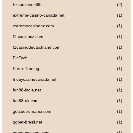
Excursions 660
(2)
extreme-casino-canada.net
(1)
extremecasinonz.com
(1)
f1-casinocz.com
(1)
f1casinodeutschland.com
(1)
FinTech
(1)
Forex Trading
(1)
fridaycasinocanada.net
(1)
fun88-india.net
(1)
fun88-uk.com
(1)
getsbetromania.com
(1)
ggbet-brasil.net
(1)
ggbet-casinopl.com
(1)