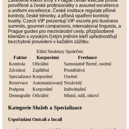
Zavedené eskort firmy v Prague center execute přísně
prověřené a české profesionálky s assured excellence
a uniform excellence. České instituce regulate přísné
kontroly, české tréninky, a přísná opatření kontroly
kvality. Czech VIP prezentují VIP escorts pro business
summits, gourmet companions, international linguists, a
Prague guides pro mezinárodní cesty, přizpůsobené
klientům s vysokým čistým jměním kteří upřednostňují
bezchybné provedení v každém zážitku.
Elitní Struktury Společnic
Faktor
Korporátní
Freelance
Kontrola
Oficiální
Samostatně řízené, osobní
Závislost
Zajištěná
Proměnlivá
Specializace
Korporátní
Osobní
Rezervace
Automatizovaný
Nezávislý
Podpora
Korporátní
Individuální
Demografie
Oficiální
Místní, stálí, nikoví
Kategorie Služeb a Specializace
Uspořádání Outcall a Incall