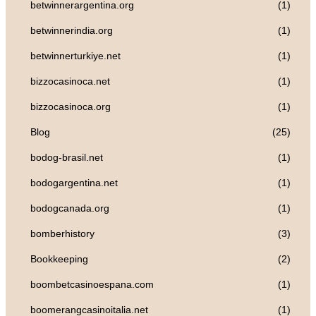
betwinnerargentina.org
(1)
betwinnerindia.org
(1)
betwinnerturkiye.net
(1)
bizzocasinoca.net
(1)
bizzocasinoca.org
(1)
Blog
(25)
bodog-brasil.net
(1)
bodogargentina.net
(1)
bodogcanada.org
(1)
bomberhistory
(3)
Bookkeeping
(2)
boombetcasinoespana.com
(1)
boomerangcasinoitalia.net
(1)