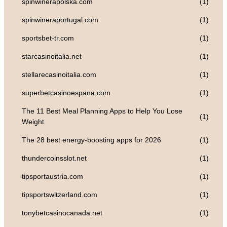
spinwinerapolska.com
(1)
spinwineraportugal.com
(1)
sportsbet-tr.com
(1)
starcasinoitalia.net
(1)
stellarecasinoitalia.com
(1)
superbetcasinoespana.com
(1)
The 11 Best Meal Planning Apps to Help You Lose
(1)
Weight
The 28 best energy-boosting apps for 2026
(1)
thundercoinsslot.net
(1)
tipsportaustria.com
(1)
tipsportswitzerland.com
(1)
tonybetcasinocanada.net
(1)