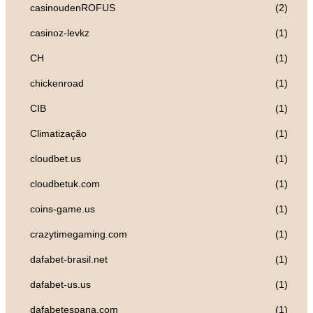
casinoudenROFUS
(2)
casinoz-levkz
(1)
CH
(1)
chickenroad
(1)
CIB
(1)
Climatização
(1)
cloudbet.us
(1)
cloudbetuk.com
(1)
coins-game.us
(1)
crazytimegaming.com
(1)
dafabet-brasil.net
(1)
dafabet-us.us
(1)
dafabetespana.com
(1)