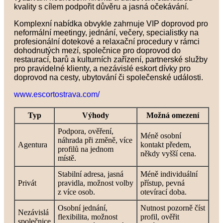
kvality s cílem podpořit důvěru a jasná očekávání.
Komplexní nabídka obvykle zahrnuje VIP doprovod pro
neformální meetingy, jednání, večery, specialistky na
profesionální dotekové a relaxační procedury v rámci
dohodnutých mezí, společnice pro doprovod do
restaurací, barů a kulturních zařízení, partnerské služby
pro pravidelné klienty, a nezávislé eskort dívky pro
doprovod na cesty, ubytování či společenské události.
www.escortostrava.com/
Typ
Výhody
Možná omezení
Podpora, ověření,
Méně osobní
náhrada při změně, více
Agentura
kontakt předem,
profilů na jednom
někdy vyšší cena.
místě.
Stabilní adresa, jasná
Méně individuální
Privát
pravidla, možnost volby
přístup, pevná
z více osob.
otevírací doba.
Osobní jednání,
Nutnost pozorně číst
Nezávislá
flexibilita, možnost
profil, ověřit
společnice