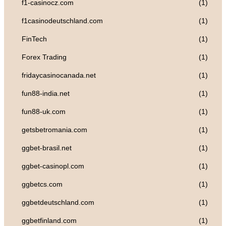
f1-casinocz.com
(1)
f1casinodeutschland.com
(1)
FinTech
(1)
Forex Trading
(1)
fridaycasinocanada.net
(1)
fun88-india.net
(1)
fun88-uk.com
(1)
getsbetromania.com
(1)
ggbet-brasil.net
(1)
ggbet-casinopl.com
(1)
ggbetcs.com
(1)
ggbetdeutschland.com
(1)
ggbetfinland.com
(1)