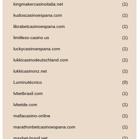
kingmakercasinoitalia.net
(1)
kudoscasinoespana.com
(1)
librabetcasinoespana.com
(1)
limitless-casino.us
(1)
luckycasinoespana.com
(1)
lukkicasinodeutschland.com
(1)
lukkicasinonz.net
(1)
Luminutécnico
(0)
lvbetbrasil.com
(1)
lvbetde.com
(1)
mafiacasino-online
(1)
marathonbetcasinoespana.com
(1)
maxbet-brasil.net
(1)