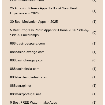
25 Amazing Fitness Apps To Boost Your Health
(1)
Experience in 2026
30 Best Motivation Apps In 2025
(1)
5 Best Progress Photo Apps for iPhone 2026 Side-by-
(0)
Side & Timestamps
888-casinoespana.com
(1)
888casino-sverige.com
(1)
888casinohungary.com
(0)
888casinoitalia.com
(1)
888starzbangladesh.com
(1)
888starzpl.net
(1)
888starzportugal.net
(1)
9 Best FREE Water Intake Apps
(1)