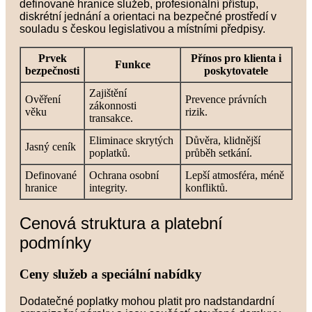
definované hranice služeb, profesionální přístup,
diskrétní jednání a orientaci na bezpečné prostředí v
souladu s českou legislativou a místními předpisy.
Prvek
Přínos pro klienta i
Funkce
bezpečnosti
poskytovatele
Zajištění
Ověření
Prevence právních
zákonnosti
věku
rizik.
transakce.
Eliminace skrytých
Důvěra, klidnější
Jasný ceník
poplatků.
průběh setkání.
Definované
Ochrana osobní
Lepší atmosféra, méně
hranice
integrity.
konfliktů.
Cenová struktura a platební
podmínky
Ceny služeb a speciální nabídky
Dodatečné poplatky mohou platit pro nadstandardní