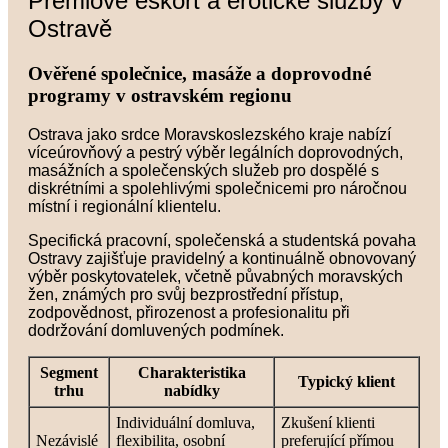
Prémiové eskort a erotické služby v
Ostravě
Ověřené společnice, masáže a doprovodné
programy v ostravském regionu
Ostrava jako srdce Moravskoslezského kraje nabízí
víceúrovňový a pestrý výběr legálních doprovodných,
masážních a společenských služeb pro dospělé s
diskrétními a spolehlivými společnicemi pro náročnou
místní i regionální klientelu.
Specifická pracovní, společenská a studentská povaha
Ostravy zajišťuje pravidelný a kontinuálně obnovovaný
výběr poskytovatelek, včetně půvabných moravských
žen, známých pro svůj bezprostřední přístup,
zodpovědnost, přirozenost a profesionalitu při
dodržování domluvených podmínek.
Segment
Charakteristika
Typický klient
trhu
nabídky
Individuální domluva,
Zkušení klienti
Nezávislé
flexibilita, osobní
preferující přímou