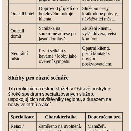
Doprovod přijíždí do
Služební cesty,
Outcall hotel
hotelového pokoje
krátkodobé pobyty,
klienta.
návštěvníci města.
Schůzka na
Zkušení klienti,
Outcall
soukromé adrese po
vyšší důvěra, větší
domů
jasné domluvě.
komfort.
Opatrní klienti,
První setkání v
Neutrální
první kontakt s
kavárně / lobby jako
místo
novým
ověření sympatií.
poskytovatelem.
Služby pro různé scénáře
Trh erotických a eskort služeb v Ostravě poskytuje
široké spektrum specializovaných služeb,
uspokojujících návštěvníky regionu, s důrazem na
hosty veletrhů a akcí.
Specializace
Charakteristika
Doporučeno pro
Relax /
Zaměřeno na uvolnění,
Manažeři,