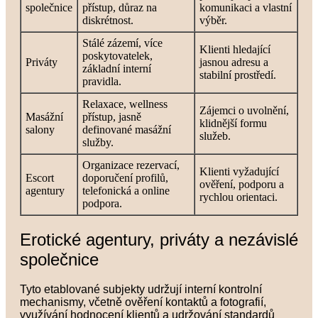
společnice
přístup, důraz na
komunikaci a vlastní
diskrétnost.
výběr.
Stálé zázemí, více
Klienti hledající
poskytovatelek,
Priváty
jasnou adresu a
základní interní
stabilní prostředí.
pravidla.
Relaxace, wellness
Zájemci o uvolnění,
Masážní
přístup, jasně
klidnější formu
salony
definované masážní
služeb.
služby.
Organizace rezervací,
Klienti vyžadující
Escort
doporučení profilů,
ověření, podporu a
agentury
telefonická a online
rychlou orientaci.
podpora.
Erotické agentury, priváty a nezávislé
společnice
Tyto etablované subjekty udržují interní kontrolní
mechanismy, včetně ověření kontaktů a fotografií,
využívání hodnocení klientů a udržování standardů