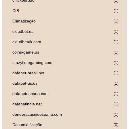
chickenroad
(1)
CIB
(1)
Climatização
(1)
cloudbet.us
(1)
cloudbetuk.com
(1)
coins-game.us
(1)
crazytimegaming.com
(1)
dafabet-brasil.net
(1)
dafabet-us.us
(1)
dafabetespana.com
(1)
dafabetindia.net
(1)
denderacasinoespana.com
(1)
Desumidificação
(0)