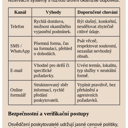
rezervační systémy s různou úrovní okamžité odpovědi.
Kanál
Výhody
Doporučené chování
Rychlá domluva,
Být slušný, konkrétní,
Telefon
možnost okamžitého
nesdělovat zbytečně
vyjasnění podmínek.
citlivé údaje.
Psát věcně,
Písemná forma, čas
SMS /
respektovat soukromí,
na formulaci, přehled
WhatsApp
nezasílat nevhodný
o dohodách.
obsah.
Vhodné pro delší či
Uvést termín, lokalitu,
E-mail
specifické
typ služby v neutrální
požadavky.
formě.
Strukturovaný sběr
Vyplnit pravdivě, bez
Online
informací, rychlé
přehánění a
formulář
předání
agresivních
poskytovateli.
požadavků.
Bezpečnostní a verifikační postupy
Osvědčení poskytovatelé udržují jasné cenové politiky,