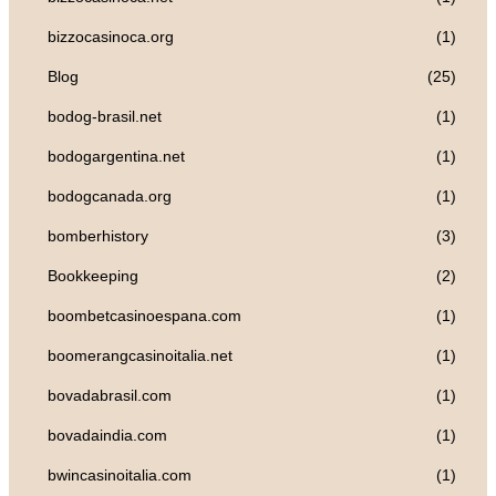
bizzocasinoca.org
(1)
Blog
(25)
bodog-brasil.net
(1)
bodogargentina.net
(1)
bodogcanada.org
(1)
bomberhistory
(3)
Bookkeeping
(2)
boombetcasinoespana.com
(1)
boomerangcasinoitalia.net
(1)
bovadabrasil.com
(1)
bovadaindia.com
(1)
bwincasinoitalia.com
(1)