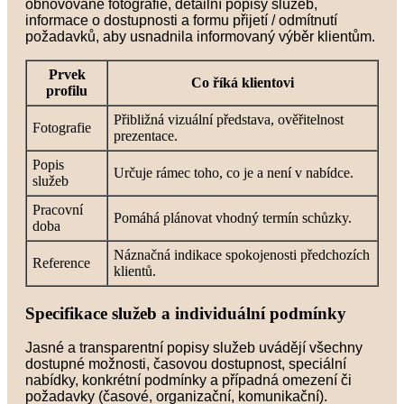
obnovované fotografie, detailní popisy služeb,
informace o dostupnosti a formu přijetí / odmítnutí
požadavků, aby usnadnila informovaný výběr klientům.
Prvek
Co říká klientovi
profilu
Přibližná vizuální představa, ověřitelnost
Fotografie
prezentace.
Popis
Určuje rámec toho, co je a není v nabídce.
služeb
Pracovní
Pomáhá plánovat vhodný termín schůzky.
doba
Náznačná indikace spokojenosti předchozích
Reference
klientů.
Specifikace služeb a individuální podmínky
Jasné a transparentní popisy služeb uvádějí všechny
dostupné možnosti, časovou dostupnost, speciální
nabídky, konkrétní podmínky a případná omezení či
požadavky (časové, organizační, komunikační).