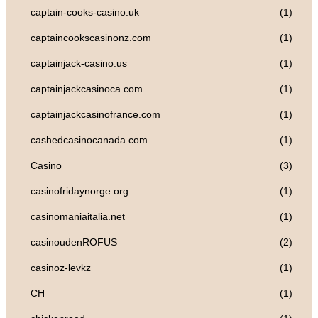
captain-cooks-casino.uk
(1)
captaincookscasinonz.com
(1)
captainjack-casino.us
(1)
captainjackcasinoca.com
(1)
captainjackcasinofrance.com
(1)
cashedcasinocanada.com
(1)
Casino
(3)
casinofridaynorge.org
(1)
casinomaniaitalia.net
(1)
casinoudenROFUS
(2)
casinoz-levkz
(1)
CH
(1)