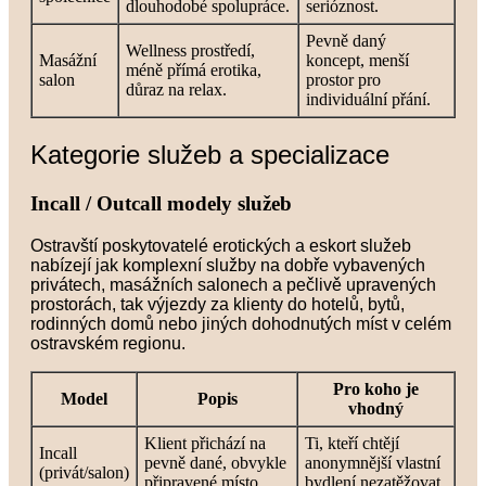
dlouhodobé spolupráce.
serióznost.
Pevně daný
Wellness prostředí,
Masážní
koncept, menší
méně přímá erotika,
salon
prostor pro
důraz na relax.
individuální přání.
Kategorie služeb a specializace
Incall / Outcall modely služeb
Ostravští poskytovatelé erotických a eskort služeb
nabízejí jak komplexní služby na dobře vybavených
privátech, masážních salonech a pečlivě upravených
prostorách, tak výjezdy za klienty do hotelů, bytů,
rodinných domů nebo jiných dohodnutých míst v celém
ostravském regionu.
Pro koho je
Model
Popis
vhodný
Klient přichází na
Ti, kteří chtějí
Incall
pevně dané, obvykle
anonymnější vlastní
(privát/salon)
připravené místo.
bydlení nezatěžovat.