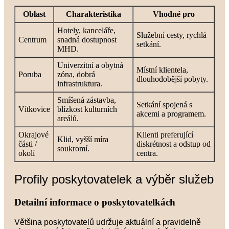
Oblast
Charakteristika
Vhodné pro
Hotely, kanceláře,
Služební cesty, rychlá
Centrum
snadná dostupnost
setkání.
MHD.
Univerzitní a obytná
Místní klientela,
Poruba
zóna, dobrá
dlouhodobější pobyty.
infrastruktura.
Smíšená zástavba,
Setkání spojená s
Vítkovice
blízkost kulturních
akcemi a programem.
areálů.
Okrajové
Klienti preferující
Klid, vyšší míra
části /
diskrétnost a odstup od
soukromí.
okolí
centra.
Profily poskytovatelek a výběr služeb
Detailní informace o poskytovatelkách
Většina poskytovatelů udržuje aktuální a pravidelně