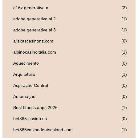
a16z generative ai
(2)
adobe generative ai 2
(1)
adobe generative ai 3
(1)
allslotscasinonz.com
(0)
alpinocasinoitalia.com
(1)
Aquecimento
(0)
Arquitetura
(1)
Aspiração Central
(0)
Automação
(0)
Best fitness apps 2026
(1)
bet365-casino.us
(0)
bet365casinodeutschland.com
(1)