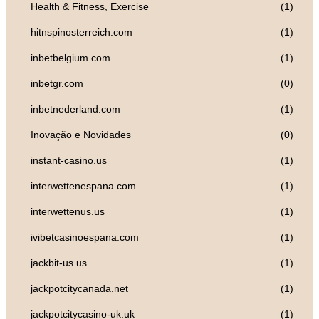
Health & Fitness, Exercise
(1)
hitnspinosterreich.com
(1)
inbetbelgium.com
(1)
inbetgr.com
(0)
inbetnederland.com
(1)
Inovação e Novidades
(0)
instant-casino.us
(1)
interwettenespana.com
(1)
interwettenus.us
(1)
ivibetcasinoespana.com
(1)
jackbit-us.us
(1)
jackpotcitycanada.net
(1)
jackpotcitycasino-uk.uk
(1)