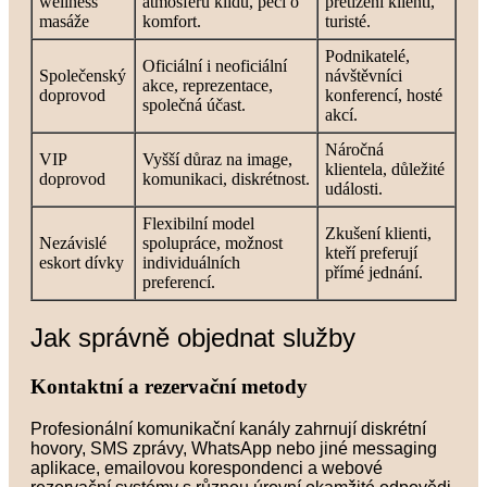
wellness
atmosféru klidu, péči o
přetížení klienti,
masáže
komfort.
turisté.
Podnikatelé,
Oficiální i neoficiální
Společenský
návštěvníci
akce, reprezentace,
doprovod
konferencí, hosté
společná účast.
akcí.
Náročná
VIP
Vyšší důraz na image,
klientela, důležité
doprovod
komunikaci, diskrétnost.
události.
Flexibilní model
Zkušení klienti,
Nezávislé
spolupráce, možnost
kteří preferují
eskort dívky
individuálních
přímé jednání.
preferencí.
Jak správně objednat služby
Kontaktní a rezervační metody
Profesionální komunikační kanály zahrnují diskrétní
hovory, SMS zprávy, WhatsApp nebo jiné messaging
aplikace, emailovou korespondenci a webové