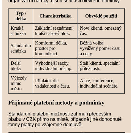
organizační nároky a jsou součástí otevřené domluvy.
Typ /
Charakteristika
Obvyklé použití
délka
Krátká
Základní seznámení,
Noví klienti, omezený
schůzka
kratší časový blok.
čas.
Komfortní délka,
Běžná volba,
Standardní
prostor pro
vyvážený poměr času
schůzka
komunikaci.
a ceny.
Delší
Výhodnější sazby,
Stálí klienti, speciální
bloky
individuální přístup.
příležitosti.
Výjezdy
Příplatek dle
Akce, konference,
mimo
vzdálenosti a času.
individuální scénáře.
město
Přijímané platební metody a podmínky
Standardní platební možnosti zahrnují především
platbu v CZK přímo na místě, případně jiné dohodnuté
formy platby po vzájemné domluvě.