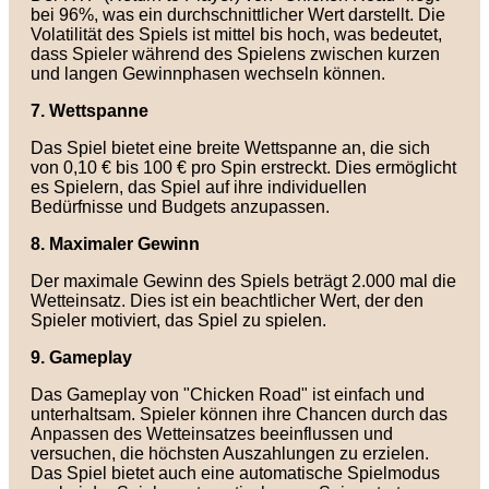
bei 96%, was ein durchschnittlicher Wert darstellt. Die
Volatilität des Spiels ist mittel bis hoch, was bedeutet,
dass Spieler während des Spielens zwischen kurzen
und langen Gewinnphasen wechseln können.
7. Wettspanne
Das Spiel bietet eine breite Wettspanne an, die sich
von 0,10 € bis 100 € pro Spin erstreckt. Dies ermöglicht
es Spielern, das Spiel auf ihre individuellen
Bedürfnisse und Budgets anzupassen.
8. Maximaler Gewinn
Der maximale Gewinn des Spiels beträgt 2.000 mal die
Wetteinsatz. Dies ist ein beachtlicher Wert, der den
Spieler motiviert, das Spiel zu spielen.
9. Gameplay
Das Gameplay von "Chicken Road" ist einfach und
unterhaltsam. Spieler können ihre Chancen durch das
Anpassen des Wetteinsatzes beeinflussen und
versuchen, die höchsten Auszahlungen zu erzielen.
Das Spiel bietet auch eine automatische Spielmodus