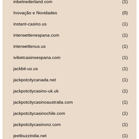
inbetnederland.com
(1)
Inovação e Novidades
(0)
instant-casino.us
(1)
interwettenespana.com
(1)
interwettenus.us
(1)
ivibetcasinoespana.com
(1)
jackbit-us.us
(1)
jackpotcitycanada.net
(1)
jackpotcitycasino-uk.uk
(1)
jackpotcitycasinoaustralia.com
(1)
jackpotcitycasinochile.com
(1)
jackpotcitycasinonz.com
(1)
jeetbuzzindia.net
(1)