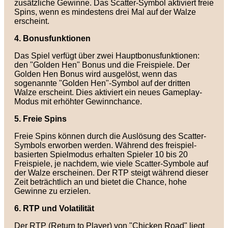
zusätzliche Gewinne. Das Scatter-Symbol aktiviert freie
Spins, wenn es mindestens drei Mal auf der Walze
erscheint.
4. Bonusfunktionen
Das Spiel verfügt über zwei Hauptbonusfunktionen:
den "Golden Hen" Bonus und die Freispiele. Der
Golden Hen Bonus wird ausgelöst, wenn das
sogenannte "Golden Hen"-Symbol auf der dritten
Walze erscheint. Dies aktiviert ein neues Gameplay-
Modus mit erhöhter Gewinnchance.
5. Freie Spins
Freie Spins können durch die Auslösung des Scatter-
Symbols erworben werden. Während des freispiel-
basierten Spielmodus erhalten Spieler 10 bis 20
Freispiele, je nachdem, wie viele Scatter-Symbole auf
der Walze erscheinen. Der RTP steigt während dieser
Zeit beträchtlich an und bietet die Chance, hohe
Gewinne zu erzielen.
6. RTP und Volatilität
Der RTP (Return to Player) von "Chicken Road" liegt