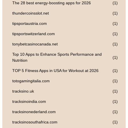
The 28 best energy-boosting apps for 2026
(1)
thundercoinsslot.net
(1)
tipsportaustria.com
(1)
tipsportswitzerland.com
(1)
tonybetcasinocanada.net
(1)
Top 10 Apps to Enhance Sports Performance and
(1)
Nutrition
TOP 5 Fitness Apps in USA for Workout at 2026
(1)
totogamingitalia.com
(1)
tracksino.uk
(1)
tracksinoindia.com
(1)
tracksinonederland.com
(1)
tracksinosouthafrica.com
(1)