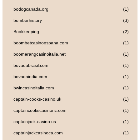
bodogcanada.org
(1)
bomberhistory
(3)
Bookkeeping
(2)
boombetcasinoespana.com
(1)
boomerangcasinoitalia.net
(1)
bovadabrasil.com
(1)
bovadaindia.com
(1)
bwincasinoitalia.com
(1)
captain-cooks-casino.uk
(1)
captaincookscasinonz.com
(1)
captainjack-casino.us
(1)
captainjackcasinoca.com
(1)