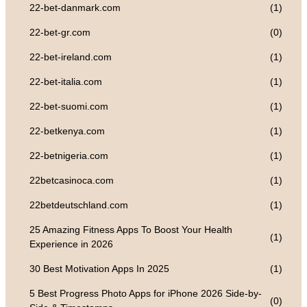
22-bet-danmark.com
(1)
22-bet-gr.com
(0)
22-bet-ireland.com
(1)
22-bet-italia.com
(1)
22-bet-suomi.com
(1)
22-betkenya.com
(1)
22-betnigeria.com
(1)
22betcasinoca.com
(1)
22betdeutschland.com
(1)
25 Amazing Fitness Apps To Boost Your Health
(1)
Experience in 2026
30 Best Motivation Apps In 2025
(1)
5 Best Progress Photo Apps for iPhone 2026 Side-by-
(0)