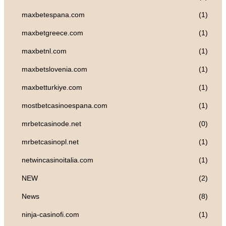
maxbetespana.com
(1)
maxbetgreece.com
(1)
maxbetnl.com
(1)
maxbetslovenia.com
(1)
maxbetturkiye.com
(1)
mostbetcasinoespana.com
(1)
mrbetcasinode.net
(0)
mrbetcasinopl.net
(1)
netwincasinoitalia.com
(1)
NEW
(2)
News
(8)
ninja-casinofi.com
(1)