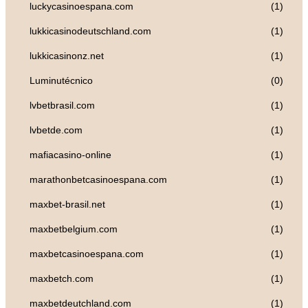
luckycasinoespana.com
(1)
lukkicasinodeutschland.com
(1)
lukkicasinonz.net
(1)
Luminutécnico
(0)
lvbetbrasil.com
(1)
lvbetde.com
(1)
mafiacasino-online
(1)
marathonbetcasinoespana.com
(1)
maxbet-brasil.net
(1)
maxbetbelgium.com
(1)
maxbetcasinoespana.com
(1)
maxbetch.com
(1)
maxbetdeutchland.com
(1)