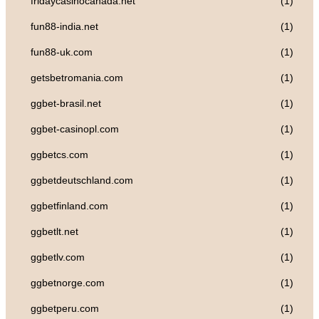
fridaycasinocanada.net
(1)
fun88-india.net
(1)
fun88-uk.com
(1)
getsbetromania.com
(1)
ggbet-brasil.net
(1)
ggbet-casinopl.com
(1)
ggbetcs.com
(1)
ggbetdeutschland.com
(1)
ggbetfinland.com
(1)
ggbetlt.net
(1)
ggbetlv.com
(1)
ggbetnorge.com
(1)
ggbetperu.com
(1)