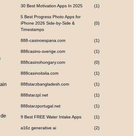
30 Best Motivation Apps In 2025
(1)
5 Best Progress Photo Apps for
iPhone 2026 Side-by-Side &
(0)
Timestamps
888-casinoespana.com
(1)
888casino-sverige.com
(1)
s
888casinohungary.com
(0)
888casinoitalia.com
(1)
gain
888starzbangladesh.com
(1)
888starzpl.net
(1)
888starzportugal.net
(1)
 de
9 Best FREE Water Intake Apps
(1)
a16z generative ai
(2)