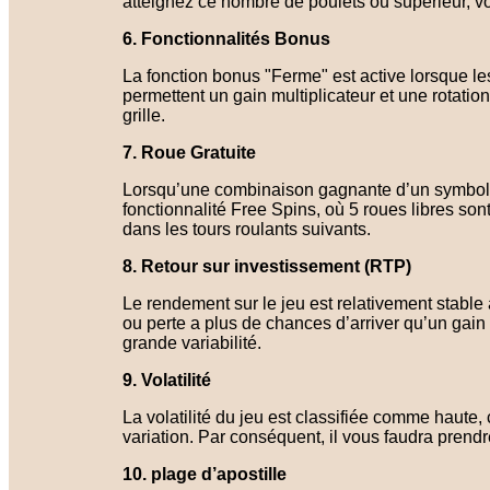
atteignez ce nombre de poulets ou supérieur, v
6. Fonctionnalités Bonus
La fonction bonus "Ferme" est active lorsque le
permettent un gain multiplicateur et une rotati
grille.
7. Roue Gratuite
Lorsqu’une combinaison gagnante d’un symbole 
fonctionnalité Free Spins, où 5 roues libres so
dans les tours roulants suivants.
8. Retour sur investissement (RTP)
Le rendement sur le jeu est relativement stable
ou perte a plus de chances d’arriver qu’un gain
grande variabilité.
9. Volatilité
La volatilité du jeu est classifiée comme haute, 
variation. Par conséquent, il vous faudra pren
10. plage d’apostille