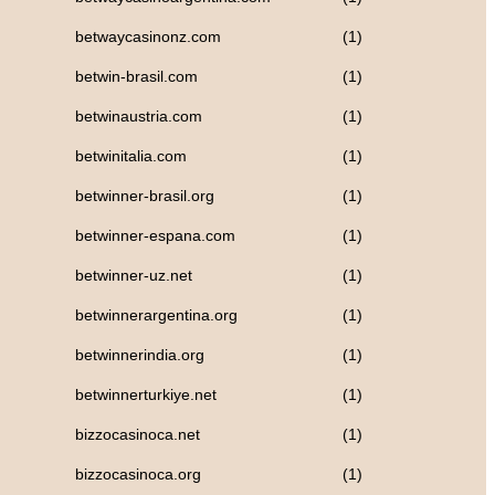
betwaycasinonz.com
(1)
betwin-brasil.com
(1)
betwinaustria.com
(1)
betwinitalia.com
(1)
betwinner-brasil.org
(1)
betwinner-espana.com
(1)
betwinner-uz.net
(1)
betwinnerargentina.org
(1)
betwinnerindia.org
(1)
betwinnerturkiye.net
(1)
bizzocasinoca.net
(1)
bizzocasinoca.org
(1)