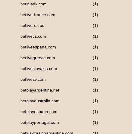
betiniadk.com
(1)
betlive-france.com
(1)
betlive-us.us
(1)
betlivecs.com
(1)
betliveespana.com
(1)
betlivegreece.com
(1)
betliveslovakia.com
(1)
betlivesv.com
(1)
betplayargentina.net
(1)
betplayaustralia.com
(1)
betplayespana.com
(1)
betplayportugal.com
(1)
betwaycasinoargentina.com
(1)