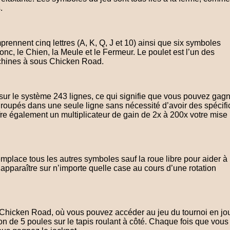
.
nent cinq lettres (A, K, Q, J et 10) ainsi que six symboles
onc, le Chien, la Meule et le Fermeur. Le poulet est l’un des
achines à sous Chicken Road.
r le système 243 lignes, ce qui signifie que vous pouvez gag
roupés dans une seule ligne sans nécessité d’avoir des spécifi
fre également un multiplicateur de gain de 2x à 200x votre mise
remplace tous les autres symboles sauf la roue libre pour aider à
pparaître sur n’importe quelle case au cours d’une rotation
 Chicken Road, où vous pouvez accéder au jeu du tournoi en jo
on de 5 poules sur le tapis roulant à côté. Chaque fois que vous