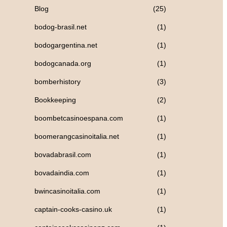
Blog
(25)
bodog-brasil.net
(1)
bodogargentina.net
(1)
bodogcanada.org
(1)
bomberhistory
(3)
Bookkeeping
(2)
boombetcasinoespana.com
(1)
boomerangcasinoitalia.net
(1)
bovadabrasil.com
(1)
bovadaindia.com
(1)
bwincasinoitalia.com
(1)
captain-cooks-casino.uk
(1)