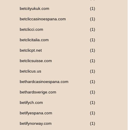
betcityukuk.com
(1)
betcliccasinoespana.com
(1)
betclicci.com
(1)
betclicitalia.com
(1)
betclicpt.net
(1)
betclicsuisse.com
(1)
betclicus.us
(1)
bethardcasinoespana.com
(1)
bethardsverige.com
(1)
betifych.com
(1)
betifyespana.com
(1)
betifynorway.com
(1)