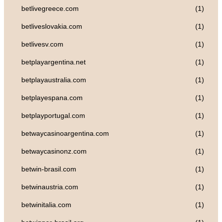
betlivegreece.com
(1)
betliveslovakia.com
(1)
betlivesv.com
(1)
betplayargentina.net
(1)
betplayaustralia.com
(1)
betplayespana.com
(1)
betplayportugal.com
(1)
betwaycasinoargentina.com
(1)
betwaycasinonz.com
(1)
betwin-brasil.com
(1)
betwinaustria.com
(1)
betwinitalia.com
(1)