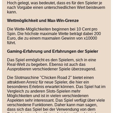
Hoch gelegt, was bedeutet, dass es für den Spieler je
nach Vorgabe einen unterschiedlichen Wert beisteuern
kann.
Wettmöglichkeit und Max-Win-Grenze
Die Wette-Möglichkeiten beginnen bei 10 Cent pro
Spin. Die höchste maximale Wette beträgt dabei 200
Euro, die zu einem maxmalen Gewinn von x10000
führt.
Gaming-Erfahrung und Erfahrungen der Spieler
Das Spiel ermöglicht es den Spielern, sich in eine
Real-Welt zu begeben. Ebenso ist auch das
Ausprobieren verschiedener Spiele überzeugend.
Die Slotmaschine "Chicken Road 2" bietet einen
attraktiven Anreiz für neue Spieler, die hier ein
besonderes Erlebnis erwartet können. Das Spiel hat im
Vergleich zu anderen Slots-Spielen mehr
Möglichkeiten und ist in vielen verschiedenen
Aspekten sehr interessant. Das Spiel verfügt über viele
verschiedene Funktionen. Daher kann man sagen,
dass sich das Spiel bei der Verwendung von dem