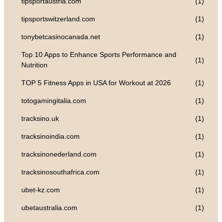
tipsportaustria.com
(1)
tipsportswitzerland.com
(1)
tonybetcasinocanada.net
(1)
Top 10 Apps to Enhance Sports Performance and
(1)
Nutrition
TOP 5 Fitness Apps in USA for Workout at 2026
(1)
totogamingitalia.com
(1)
tracksino.uk
(1)
tracksinoindia.com
(1)
tracksinonederland.com
(1)
tracksinosouthafrica.com
(1)
ubet-kz.com
(1)
ubetaustralia.com
(1)