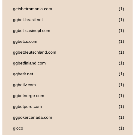
getsbetromania.com
(1)
ggbet-brasil.net
(1)
ggbet-casinopl.com
(1)
ggbetcs.com
(1)
ggbetdeutschland.com
(1)
ggbetfinland.com
(1)
ggbetlt.net
(1)
ggbetlv.com
(1)
ggbetnorge.com
(1)
ggbetperu.com
(1)
ggpokercanada.com
(1)
gioco
(1)