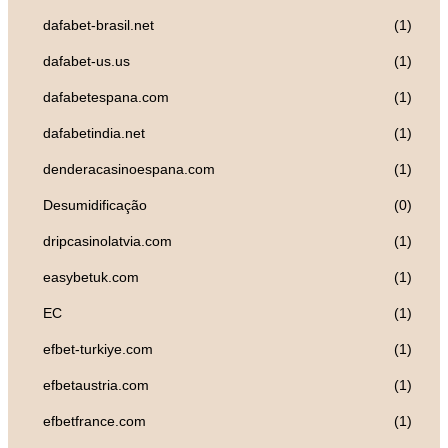
dafabet-brasil.net
(1)
dafabet-us.us
(1)
dafabetespana.com
(1)
dafabetindia.net
(1)
denderacasinoespana.com
(1)
Desumidificação
(0)
dripcasinolatvia.com
(1)
easybetuk.com
(1)
EC
(1)
efbet-turkiye.com
(1)
efbetaustria.com
(1)
efbetfrance.com
(1)