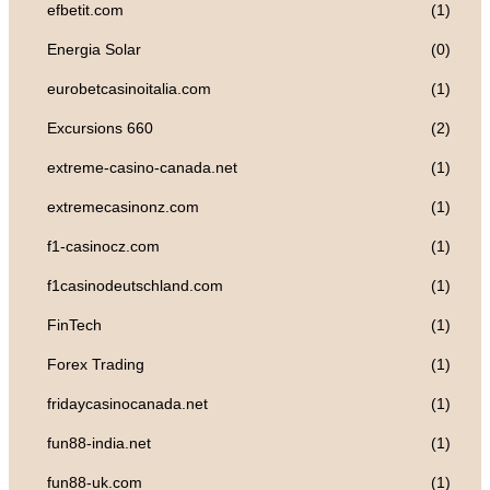
efbetit.com
(1)
Energia Solar
(0)
eurobetcasinoitalia.com
(1)
Excursions 660
(2)
extreme-casino-canada.net
(1)
extremecasinonz.com
(1)
f1-casinocz.com
(1)
f1casinodeutschland.com
(1)
FinTech
(1)
Forex Trading
(1)
fridaycasinocanada.net
(1)
fun88-india.net
(1)
fun88-uk.com
(1)