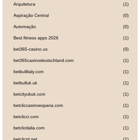
Arquitetura
(1)
Aspiração Central
(0)
Automação
(0)
Best fitness apps 2026
(1)
bet365-casino.us
(0)
bet365casinodeutschland.com
(1)
betbullitaly.com
(1)
betbulluk.uk
(1)
betcityukuk.com
(1)
betcliccasinoespana.com
(1)
betclicci.com
(1)
betclicitalia.com
(1)
betclicpt.net
(1)