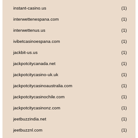
instant-casino.us
(1)
interwettenespana.com
(1)
interwettenus.us
(1)
ivibetcasinoespana.com
(1)
jackbit-us.us
(1)
jackpotcitycanada.net
(1)
jackpotcitycasino-uk.uk
(1)
jackpotcitycasinoaustralia.com
(1)
jackpotcitycasinochile.com
(1)
jackpotcitycasinonz.com
(1)
jeetbuzzindia.net
(1)
jeetbuzznl.com
(1)