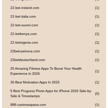
22-bet-ireland.com
(1)
22-bet-italia.com
(1)
22-bet-suomi.com
(1)
22-betkenya.com
(1)
22-betnigeria.com
(1)
22betcasinoca.com
(1)
22betdeutschland.com
(1)
25 Amazing Fitness Apps To Boost Your Health
(1)
Experience in 2026
30 Best Motivation Apps In 2025
(1)
5 Best Progress Photo Apps for iPhone 2026 Side-by-
(0)
Side & Timestamps
888-casinoespana.com
(1)