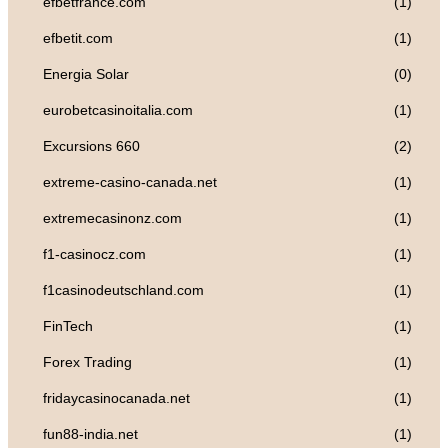
efbetfrance.com
(1)
efbetit.com
(1)
Energia Solar
(0)
eurobetcasinoitalia.com
(1)
Excursions 660
(2)
extreme-casino-canada.net
(1)
extremecasinonz.com
(1)
f1-casinocz.com
(1)
f1casinodeutschland.com
(1)
FinTech
(1)
Forex Trading
(1)
fridaycasinocanada.net
(1)
fun88-india.net
(1)