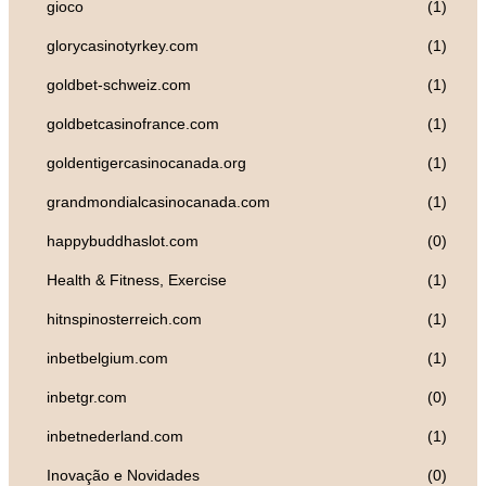
gioco
(1)
glorycasinotyrkey.com
(1)
goldbet-schweiz.com
(1)
goldbetcasinofrance.com
(1)
goldentigercasinocanada.org
(1)
grandmondialcasinocanada.com
(1)
happybuddhaslot.com
(0)
Health & Fitness, Exercise
(1)
hitnspinosterreich.com
(1)
inbetbelgium.com
(1)
inbetgr.com
(0)
inbetnederland.com
(1)
Inovação e Novidades
(0)