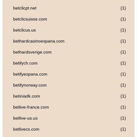
betclicpt.net
(1)
betclicsuisse.com
(1)
betclicus.us
(1)
bethardcasinoespana.com
(1)
bethardsverige.com
(1)
betifych.com
(1)
betifyespana.com
(1)
betifynorway.com
(1)
betiniadk.com
(1)
betlive-france.com
(1)
betlive-us.us
(1)
betlivecs.com
(1)