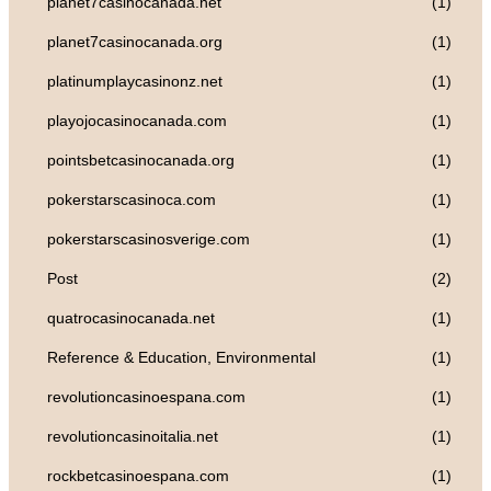
planet7casinocanada.net
(1)
planet7casinocanada.org
(1)
platinumplaycasinonz.net
(1)
playojocasinocanada.com
(1)
pointsbetcasinocanada.org
(1)
pokerstarscasinoca.com
(1)
pokerstarscasinosverige.com
(1)
Post
(2)
quatrocasinocanada.net
(1)
Reference & Education, Environmental
(1)
revolutioncasinoespana.com
(1)
revolutioncasinoitalia.net
(1)
rockbetcasinoespana.com
(1)