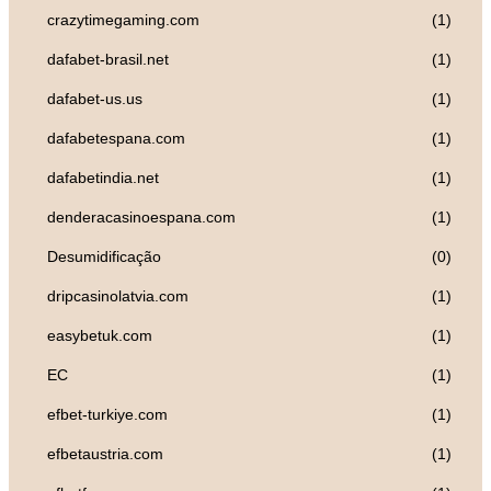
crazytimegaming.com
(1)
dafabet-brasil.net
(1)
dafabet-us.us
(1)
dafabetespana.com
(1)
dafabetindia.net
(1)
denderacasinoespana.com
(1)
Desumidificação
(0)
dripcasinolatvia.com
(1)
easybetuk.com
(1)
EC
(1)
efbet-turkiye.com
(1)
efbetaustria.com
(1)