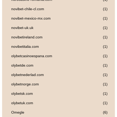
novibet-chile-cl.com
(1)
novibet-mexico-mx.com
(1)
novibet-uk.uk
(1)
novibetireland.com
(1)
novibetitalia.com
(1)
olybetcasinoespana.com
(1)
olybetde.com
(1)
olybetnederlad.com
(1)
olybetnorge.com
(1)
olybetsk.com
(1)
olybetuk.com
(1)
Omegle
(6)