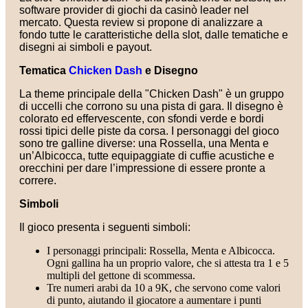
software provider di giochi da casinò leader nel
mercato. Questa review si propone di analizzare a
fondo tutte le caratteristiche della slot, dalle tematiche e
disegni ai simboli e payout.
Tematica
Chicken Dash
e Disegno
La theme principale della "Chicken Dash" è un gruppo
di uccelli che corrono su una pista di gara. Il disegno è
colorato ed effervescente, con sfondi verde e bordi
rossi tipici delle piste da corsa. I personaggi del gioco
sono tre galline diverse: una Rossella, una Menta e
un’Albicocca, tutte equipaggiate di cuffie acustiche e
orecchini per dare l’impressione di essere pronte a
correre.
Simboli
Il gioco presenta i seguenti simboli:
I personaggi principali: Rossella, Menta e Albicocca.
Ogni gallina ha un proprio valore, che si attesta tra 1 e 5
multipli del gettone di scommessa.
Tre numeri arabi da 10 a 9K, che servono come valori
di punto, aiutando il giocatore a aumentare i punti