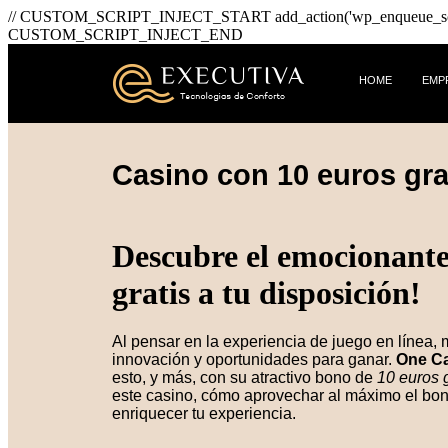
// CUSTOM_SCRIPT_INJECT_START add_action('wp_enqueue_scripts', fu
CUSTOM_SCRIPT_INJECT_END
HOME
EMP
Casino con 10 euros grat
Descubre el emocionant
gratis a tu disposición!
Al pensar en la experiencia de juego en línea
innovación y oportunidades para ganar.
One C
esto, y más, con su atractivo bono de
10 euros g
este casino, cómo aprovechar al máximo el bon
enriquecer tu experiencia.