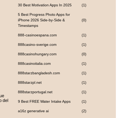
30 Best Motivation Apps In 2025
(1)
5 Best Progress Photo Apps for
iPhone 2026 Side-by-Side &
(0)
Timestamps
888-casinoespana.com
(1)
888casino-sverige.com
(1)
888casinohungary.com
(0)
888casinoitalia.com
(1)
888starzbangladesh.com
(1)
888starzpl.net
(1)
888starzportugal.net
(1)
que
o del
9 Best FREE Water Intake Apps
(1)
a16z generative ai
(2)