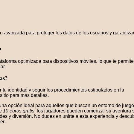
ón avanzada para proteger los datos de los usuarios y garantiza
?
aforma optimizada para dispositivos móviles, lo que te permite
ar.
ias?
ar tu identidad y seguir los procedimientos estipulados en la
sitio para más detalles.
na opción ideal para aquellos que buscan un entorno de juego
de
10 euros gratis
, los jugadores pueden comenzar su aventura 
des y diversión. No dudes en unirte a esta experiencia y descub
er.