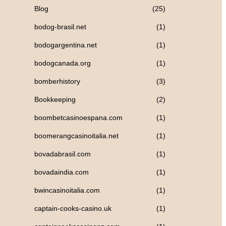
Blog
(25)
bodog-brasil.net
(1)
bodogargentina.net
(1)
bodogcanada.org
(1)
bomberhistory
(3)
Bookkeeping
(2)
boombetcasinoespana.com
(1)
boomerangcasinoitalia.net
(1)
bovadabrasil.com
(1)
bovadaindia.com
(1)
bwincasinoitalia.com
(1)
captain-cooks-casino.uk
(1)