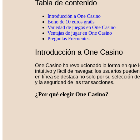
Tabla de contenido
Introducción a One Casino
Bono de 10 euros gratis
Variedad de juegos en One Casino
Ventajas de jugar en One Casino
Preguntas Frecuentes
Introducción a One Casino
One Casino ha revolucionado la forma en que l
intuitivo y fácil de navegar, los usuarios puede
en línea se destaca no solo por su selección de
y la seguridad de las transacciones.
¿Por qué elegir One Casino?