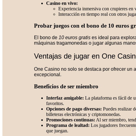
Casino en vivo:
Experiencia inmersiva con crupieres en 
Interacción en tiempo real con otros jug
Probar juegos con el bono de 10 euros gr
El bono de
10 euros gratis
es ideal para explora
máquinas tragamonedas o jugar algunas manos en
Ventajas de jugar en One Casi
One Casino no solo se destaca por ofrecer un a
excepcional.
Beneficios de ser miembro
Interfaz amigable:
La plataforma es fácil de u
favoritos.
Opciones de pago diversas:
Puedes realizar de
billeteras electrónicas y criptomonedas.
Promociones continuas:
Al ser miembro, tendr
Programa de lealtad:
Los jugadores frecuent
que juegan.