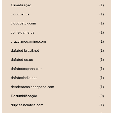
Climatização
(1)
cloudbet.us
(1)
cloudbetuk.com
(1)
coins-game.us
(1)
crazytimegaming.com
(1)
dafabet-brasil.net
(1)
dafabet-us.us
(1)
dafabetespana.com
(1)
dafabetindia.net
(1)
denderacasinoespana.com
(1)
Desumidificação
(0)
dripcasinolatvia.com
(1)