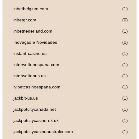
inbetbelgium.com
(1)
inbetgr.com
(0)
inbetnederland.com
(1)
Inovação e Novidades
(0)
instant-casino.us
(1)
interwettenespana.com
(1)
interwettenus.us
(1)
ivibetcasinoespana.com
(1)
jackbit-us.us
(1)
jackpotcitycanada.net
(1)
jackpotcitycasino-uk.uk
(1)
jackpotcitycasinoaustralia.com
(1)