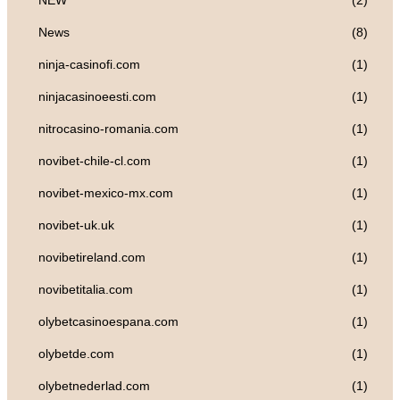
NEW
(2)
News
(8)
ninja-casinofi.com
(1)
ninjacasinoeesti.com
(1)
nitrocasino-romania.com
(1)
novibet-chile-cl.com
(1)
novibet-mexico-mx.com
(1)
novibet-uk.uk
(1)
novibetireland.com
(1)
novibetitalia.com
(1)
olybetcasinoespana.com
(1)
olybetde.com
(1)
olybetnederlad.com
(1)