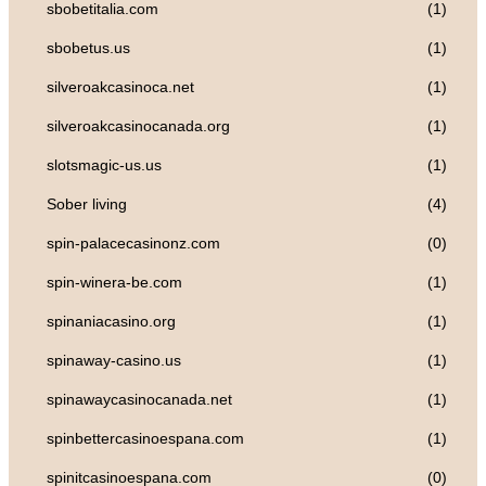
sbobetitalia.com
(1)
sbobetus.us
(1)
silveroakcasinoca.net
(1)
silveroakcasinocanada.org
(1)
slotsmagic-us.us
(1)
Sober living
(4)
spin-palacecasinonz.com
(0)
spin-winera-be.com
(1)
spinaniacasino.org
(1)
spinaway-casino.us
(1)
spinawaycasinocanada.net
(1)
spinbettercasinoespana.com
(1)
spinitcasinoespana.com
(0)