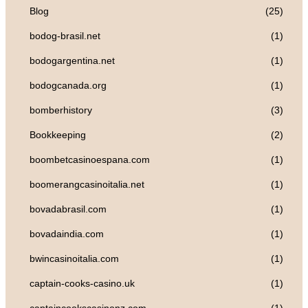
Blog
(25)
bodog-brasil.net
(1)
bodogargentina.net
(1)
bodogcanada.org
(1)
bomberhistory
(3)
Bookkeeping
(2)
boombetcasinoespana.com
(1)
boomerangcasinoitalia.net
(1)
bovadabrasil.com
(1)
bovadaindia.com
(1)
bwincasinoitalia.com
(1)
captain-cooks-casino.uk
(1)