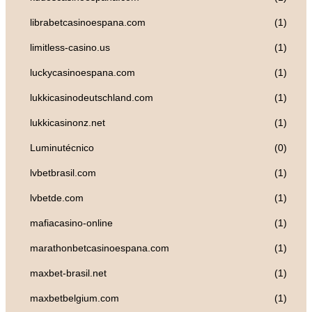
librabetcasinoespana.com
(1)
limitless-casino.us
(1)
luckycasinoespana.com
(1)
lukkicasinodeutschland.com
(1)
lukkicasinonz.net
(1)
Luminutécnico
(0)
lvbetbrasil.com
(1)
lvbetde.com
(1)
mafiacasino-online
(1)
marathonbetcasinoespana.com
(1)
maxbet-brasil.net
(1)
maxbetbelgium.com
(1)