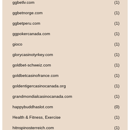
ggbetlv.com
(1)
ggbetnorge.com
(1)
ggbetperu.com
(1)
ggpokercanada.com
(1)
gioco
(1)
glorycasinotyrkey.com
(1)
goldbet-schweiz.com
(1)
goldbetcasinofrance.com
(1)
goldentigercasinocanada.org
(1)
grandmondialcasinocanada.com
(1)
happybuddhaslot.com
(0)
Health & Fitness, Exercise
(1)
hitnspinosterreich.com
(1)