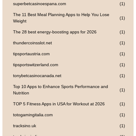
superbetcasinoespana.com
(1)
The 11 Best Meal Planning Apps to Help You Lose
(1)
Weight
The 28 best energy-boosting apps for 2026
(1)
thundercoinsslot.net
(1)
tipsportaustria.com
(1)
tipsportswitzerland.com
(1)
tonybetcasinocanada.net
(1)
Top 10 Apps to Enhance Sports Performance and
(1)
Nutrition
TOP 5 Fitness Apps in USA for Workout at 2026
(1)
totogamingitalia.com
(1)
tracksino.uk
(1)