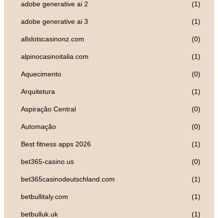
adobe generative ai 2
(1)
adobe generative ai 3
(1)
allslotscasinonz.com
(0)
alpinocasinoitalia.com
(1)
Aquecimento
(0)
Arquitetura
(1)
Aspiração Central
(0)
Automação
(0)
Best fitness apps 2026
(1)
bet365-casino.us
(0)
bet365casinodeutschland.com
(1)
betbullitaly.com
(1)
betbulluk.uk
(1)