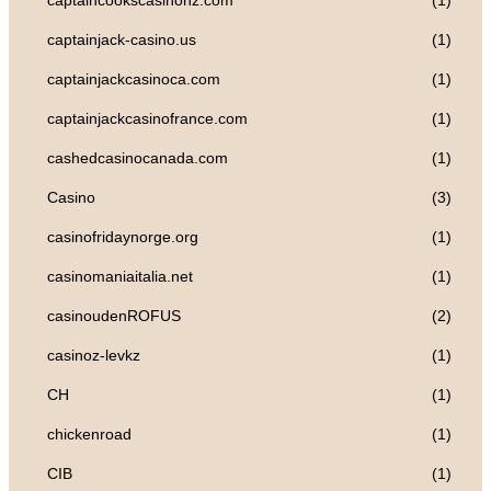
captaincookscasinonz.com
(1)
captainjack-casino.us
(1)
captainjackcasinoca.com
(1)
captainjackcasinofrance.com
(1)
cashedcasinocanada.com
(1)
Casino
(3)
casinofridaynorge.org
(1)
casinomaniaitalia.net
(1)
casinoudenROFUS
(2)
casinoz-levkz
(1)
CH
(1)
chickenroad
(1)
CIB
(1)