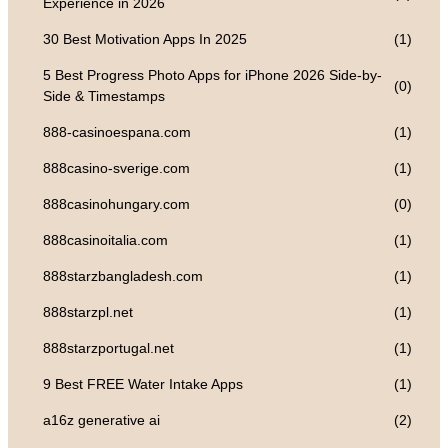
Experience in 2026
30 Best Motivation Apps In 2025
(1)
5 Best Progress Photo Apps for iPhone 2026 Side-by-
(0)
Side & Timestamps
888-casinoespana.com
(1)
888casino-sverige.com
(1)
888casinohungary.com
(0)
888casinoitalia.com
(1)
888starzbangladesh.com
(1)
888starzpl.net
(1)
888starzportugal.net
(1)
9 Best FREE Water Intake Apps
(1)
a16z generative ai
(2)