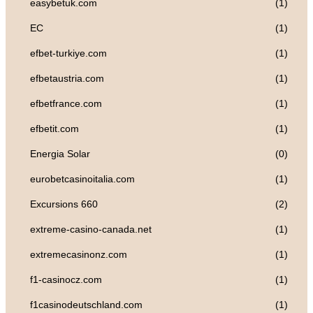
easybetuk.com
(1)
EC
(1)
efbet-turkiye.com
(1)
efbetaustria.com
(1)
efbetfrance.com
(1)
efbetit.com
(1)
Energia Solar
(0)
eurobetcasinoitalia.com
(1)
Excursions 660
(2)
extreme-casino-canada.net
(1)
extremecasinonz.com
(1)
f1-casinocz.com
(1)
f1casinodeutschland.com
(1)