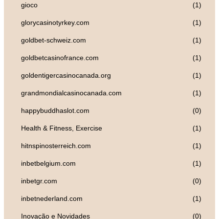
gioco
(1)
glorycasinotyrkey.com
(1)
goldbet-schweiz.com
(1)
goldbetcasinofrance.com
(1)
goldentigercasinocanada.org
(1)
grandmondialcasinocanada.com
(1)
happybuddhaslot.com
(0)
Health & Fitness, Exercise
(1)
hitnspinosterreich.com
(1)
inbetbelgium.com
(1)
inbetgr.com
(0)
inbetnederland.com
(1)
Inovação e Novidades
(0)