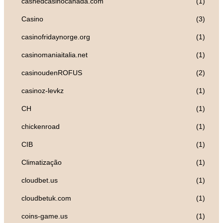
cashedcasinocanada.com
(1)
Casino
(3)
casinofridaynorge.org
(1)
casinomaniaitalia.net
(1)
casinoudenROFUS
(2)
casinoz-levkz
(1)
CH
(1)
chickenroad
(1)
CIB
(1)
Climatização
(1)
cloudbet.us
(1)
cloudbetuk.com
(1)
coins-game.us
(1)