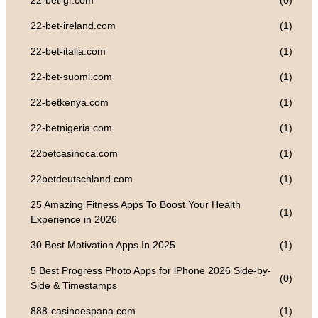
22-bet-gr.com
(0)
22-bet-ireland.com
(1)
22-bet-italia.com
(1)
22-bet-suomi.com
(1)
22-betkenya.com
(1)
22-betnigeria.com
(1)
22betcasinoca.com
(1)
22betdeutschland.com
(1)
25 Amazing Fitness Apps To Boost Your Health
(1)
Experience in 2026
30 Best Motivation Apps In 2025
(1)
5 Best Progress Photo Apps for iPhone 2026 Side-by-
(0)
Side & Timestamps
888-casinoespana.com
(1)