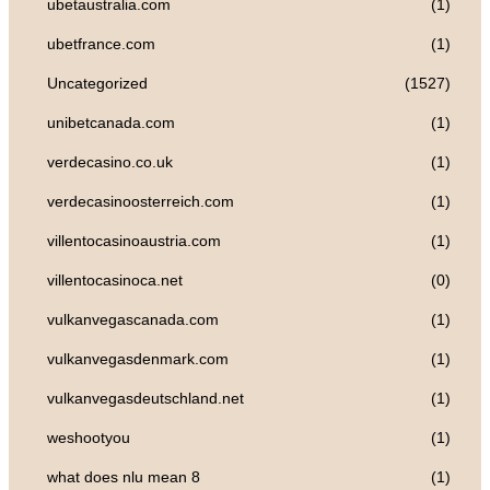
ubetaustralia.com
(1)
ubetfrance.com
(1)
Uncategorized
(1527)
unibetcanada.com
(1)
verdecasino.co.uk
(1)
verdecasinoosterreich.com
(1)
villentocasinoaustria.com
(1)
villentocasinoca.net
(0)
vulkanvegascanada.com
(1)
vulkanvegasdenmark.com
(1)
vulkanvegasdeutschland.net
(1)
weshootyou
(1)
what does nlu mean 8
(1)