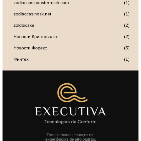
zodiaccasinoosterreich.com
(1)
zodiaccasinosk.net
(1)
zoldbicske
(2)
Новости Криптовалют
(2)
Новости Форекс
(5)
Финтех
(1)
Transformando espaços em
experiências de alto padrão.