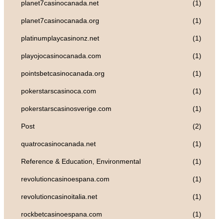
planet7casinocanada.net
(1)
planet7casinocanada.org
(1)
platinumplaycasinonz.net
(1)
playojocasinocanada.com
(1)
pointsbetcasinocanada.org
(1)
pokerstarscasinoca.com
(1)
pokerstarscasinosverige.com
(1)
Post
(2)
quatrocasinocanada.net
(1)
Reference & Education, Environmental
(1)
revolutioncasinoespana.com
(1)
revolutioncasinoitalia.net
(1)
rockbetcasinoespana.com
(1)