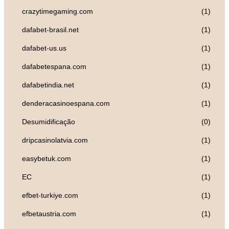
crazytimegaming.com
(1)
dafabet-brasil.net
(1)
dafabet-us.us
(1)
dafabetespana.com
(1)
dafabetindia.net
(1)
denderacasinoespana.com
(1)
Desumidificação
(0)
dripcasinolatvia.com
(1)
easybetuk.com
(1)
EC
(1)
efbet-turkiye.com
(1)
efbetaustria.com
(1)