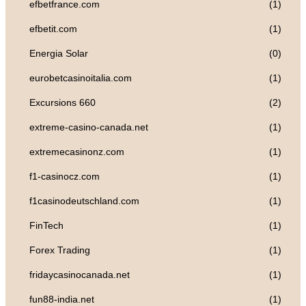
efbetfrance.com
(1)
efbetit.com
(1)
Energia Solar
(0)
eurobetcasinoitalia.com
(1)
Excursions 660
(2)
extreme-casino-canada.net
(1)
extremecasinonz.com
(1)
f1-casinocz.com
(1)
f1casinodeutschland.com
(1)
FinTech
(1)
Forex Trading
(1)
fridaycasinocanada.net
(1)
fun88-india.net
(1)