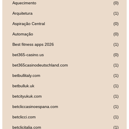
Aquecimento
(0)
Arquitetura
(1)
Aspiração Central
(0)
Automação
(0)
Best fitness apps 2026
(1)
bet365-casino.us
(0)
bet365casinodeutschland.com
(1)
betbullitaly.com
(1)
betbulluk.uk
(1)
betcityukuk.com
(1)
betcliccasinoespana.com
(1)
betclicci.com
(1)
betclicitalia.com
(1)