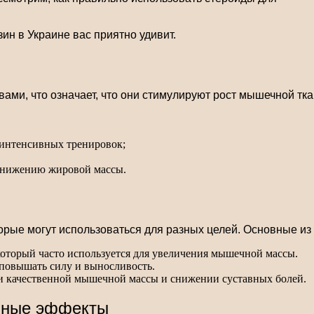
зин в Украине вас приятно удивит.
ми, что означает, что они стимулируют рост мышечной тка
интенсивных тренировок;
 снижению жировой массы.
рые могут использоваться для разных целей. Основные из 
оторый часто используется для увеличения мышечной массы.
повышать силу и выносливость.
 качественной мышечной массы и снижении суставных болей.
чные эффекты