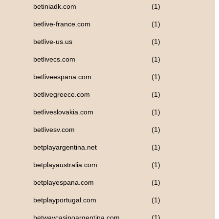
betiniadk.com
(1)
betlive-france.com
(1)
betlive-us.us
(1)
betlivecs.com
(1)
betliveespana.com
(1)
betlivegreece.com
(1)
betliveslovakia.com
(1)
betlivesv.com
(1)
betplayargentina.net
(1)
betplayaustralia.com
(1)
betplayespana.com
(1)
betplayportugal.com
(1)
betwaycasinoargentina.com
(1)