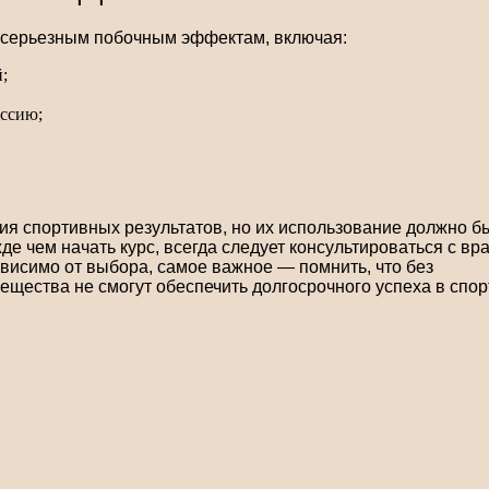
 серьезным побочным эффектам, включая:
;
ессию;
ия спортивных результатов, но их использование должно б
е чем начать курс, всегда следует консультироваться с вр
висимо от выбора, самое важное — помнить, что без
ещества не смогут обеспечить долгосрочного успеха в спор