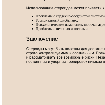
Использование стероидов может привести к
Проблемы с сердечно-сосудистой системой
Гормональный дисбаланс;
Психологические изменения, включая агр
Проблемы с печенью и почками.
Заключение
Стероиды могут быть полезны для достижен
строго контролируемым и осознанным. Прежд
и рассматривать все возможные риски. Неза
постоянных и упорных тренировок никакие в